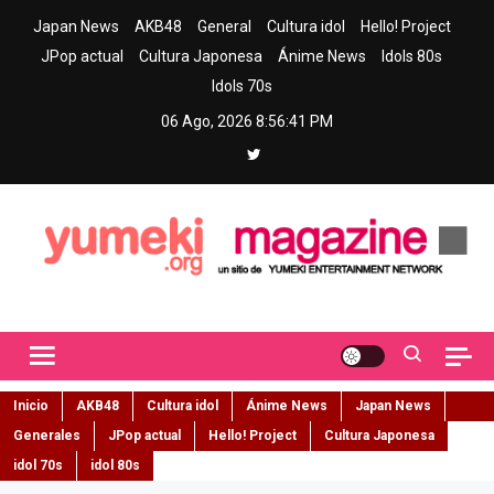
Skip
Japan News
AKB48
General
Cultura idol
Hello! Project
to
JPop actual
Cultura Japonesa
Ánime News
Idols 80s
content
Idols 70s
06 Ago, 2026
8:56:42 PM
Yumeki Magazine
Jpop y musica idol – Tu portal de jpop, movimiento idol y cultura
japonesa en español
Inicio
AKB48
Cultura idol
Ánime News
Japan News
Generales
JPop actual
Hello! Project
Cultura Japonesa
idol 70s
idol 80s