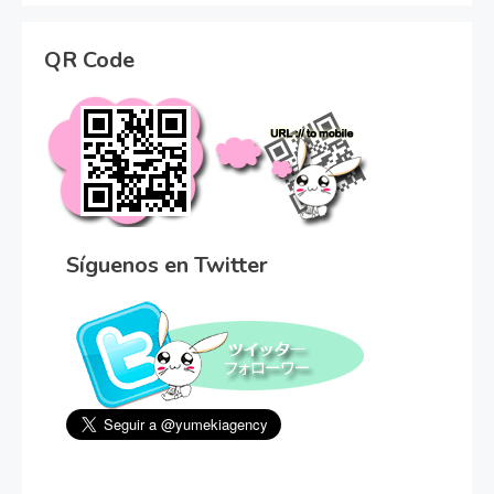
QR Code
Síguenos en Twitter