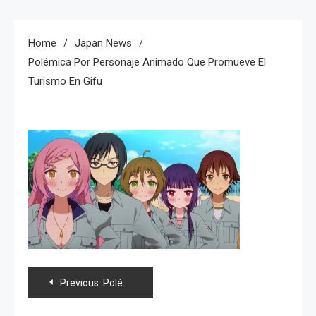
Home
Japan News
Polémica Por Personaje Animado Que Promueve El
Turismo En Gifu
Navegación
Previous:
Polémica por personaje animado que promueve el turismo en Gifu
de