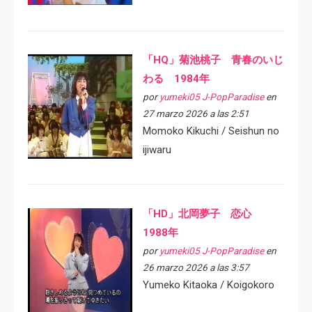
「HQ」菊池桃子 青春のいじ
わる 1984年
por
yumeki05 J-PopParadise
en
27 marzo 2026 a las 2:51
Momoko Kikuchi / Seishun no
ijiwaru
「HD」北岡夢子 恋心
1988年
por
yumeki05 J-PopParadise
en
26 marzo 2026 a las 3:57
Yumeko Kitaoka / Koigokoro