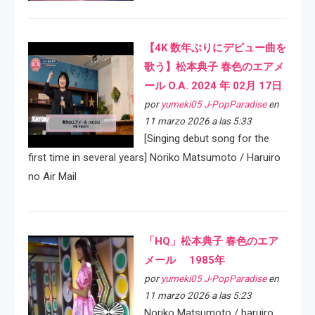
【4K 数年ぶりにデビュー曲を
歌う】松本典子 春色のエアメ
ール O.A. 2024 年 02月 17日
por
yumeki05 J-PopParadise
en
11 marzo 2026 a las 5:33
[Singing debut song for the
first time in several years] Noriko Matsumoto / Haruiro
no Air Mail
「HQ」松本典子 春色のエア
メール 1985年
por
yumeki05 J-PopParadise
en
11 marzo 2026 a las 5:23
Noriko Matsumoto / haruiro