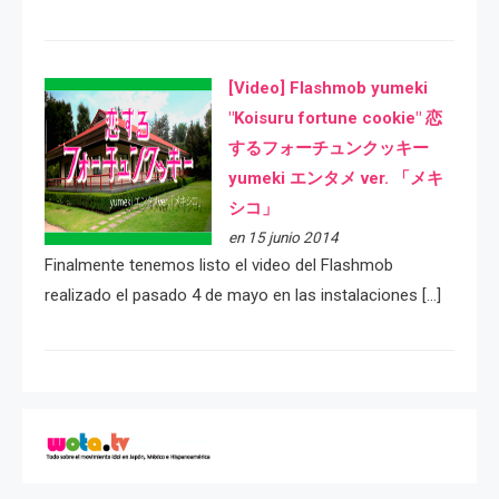
[Video] Flashmob yumeki
"Koisuru fortune cookie" 恋
するフォーチュンクッキー
yumeki エンタメ ver. 「メキ
シコ」
en 15 junio 2014
Finalmente tenemos listo el video del Flashmob
realizado el pasado 4 de mayo en las instalaciones […]