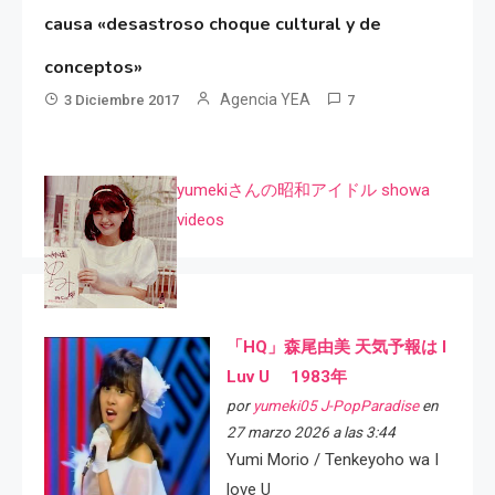
causa «desastroso choque cultural y de
conceptos»
Agencia YEA
3 Diciembre 2017
7
yumekiさんの昭和アイドル showa
videos
「HQ」森尾由美 天気予報は I
Luv U 1983年
por
yumeki05 J-PopParadise
en
27 marzo 2026 a las 3:44
Yumi Morio / Tenkeyoho wa I
love U