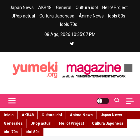
Skip
Japan News
AKB48
General
Cultura idol
Hello! Project
to
JPop actual
Cultura Japonesa
Ánime News
Idols 80s
content
Idols 70s
08 Ago, 2026
10:35:08 PM
Yumeki Magazine
Jpop y musica idol – Tu portal de jpop, movimiento idol y cultura
japonesa en español
Inicio
AKB48
Cultura idol
Ánime News
Japan News
Generales
JPop actual
Hello! Project
Cultura Japonesa
idol 70s
idol 80s