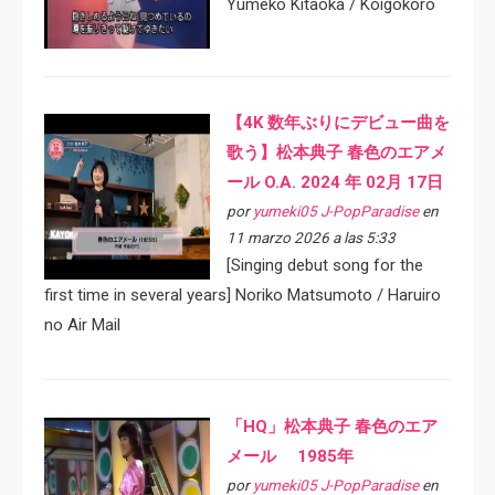
Yumeko Kitaoka / Koigokoro
【4K 数年ぶりにデビュー曲を
歌う】松本典子 春色のエアメ
ール O.A. 2024 年 02月 17日
por
yumeki05 J-PopParadise
en
11 marzo 2026 a las 5:33
[Singing debut song for the
first time in several years] Noriko Matsumoto / Haruiro
no Air Mail
「HQ」松本典子 春色のエア
メール 1985年
por
yumeki05 J-PopParadise
en