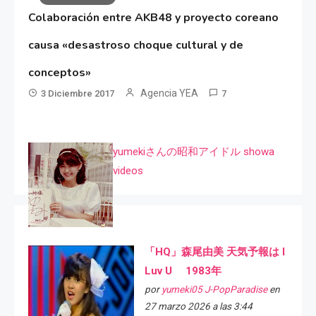
Colaboración entre AKB48 y proyecto coreano
causa «desastroso choque cultural y de
conceptos»
Agencia YEA
3 Diciembre 2017
7
yumekiさんの昭和アイドル showa
videos
「HQ」森尾由美 天気予報は I
Luv U 1983年
por
yumeki05 J-PopParadise
en
27 marzo 2026 a las 3:44