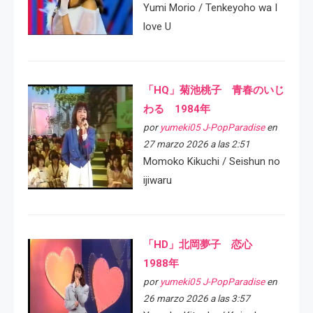
Yumi Morio / Tenkeyoho wa I
love U
「HQ」菊池桃子 青春のいじ
わる 1984年
por
yumeki05 J-PopParadise
en
27 marzo 2026 a las 2:51
Momoko Kikuchi / Seishun no
ijiwaru
「HD」北岡夢子 恋心
1988年
por
yumeki05 J-PopParadise
en
26 marzo 2026 a las 3:57