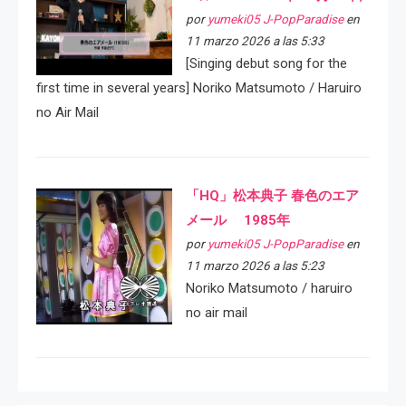
por
yumeki05 J-PopParadise
en
11 marzo 2026 a las 5:33
[Singing debut song for the
first time in several years] Noriko Matsumoto / Haruiro
no Air Mail
「HQ」松本典子 春色のエア
メール 1985年
por
yumeki05 J-PopParadise
en
11 marzo 2026 a las 5:23
Noriko Matsumoto / haruiro
no air mail