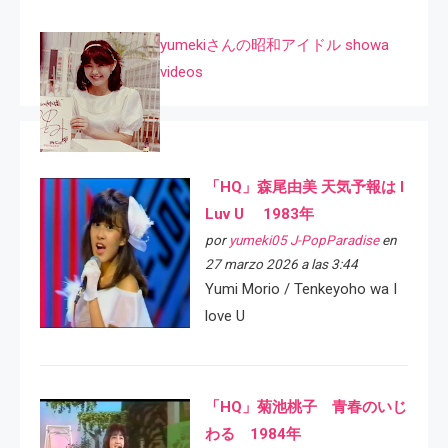
yumekiさんの昭和アイドル showa
videos
「HQ」森尾由美 天気予報は I
Luv U 1983年
por
yumeki05 J-PopParadise
en
27 marzo 2026 a las 3:44
Yumi Morio / Tenkeyoho wa I
love U
「HQ」菊池桃子 青春のいじ
わる 1984年