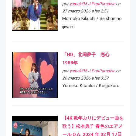
por
yumeki05 J-PopParadise
en
27 marzo 2026 a las 2:51
Momoko Kikuchi / Seishun no
ijiwaru
「HD」北岡夢子 恋心
1988年
por
yumeki05 J-PopParadise
en
26 marzo 2026 a las 3:57
Yumeko Kitaoka / Koigokoro
【4K 数年ぶりにデビュー曲を
歌う】松本典子 春色のエアメ
ール O.A. 2024 年 02月 17日