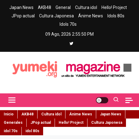
Skip
Japan News
AKB48
General
Cultura idol
Hello! Project
to
JPop actual
Cultura Japonesa
Ánime News
Idols 80s
content
Idols 70s
09 Ago, 2026
2:55:51 PM
Yumeki Magazine
Jpop y musica idol – Tu portal de jpop, movimiento idol y cultura
japonesa en español
Inicio
AKB48
Cultura idol
Ánime News
Japan News
Generales
JPop actual
Hello! Project
Cultura Japonesa
idol 70s
idol 80s