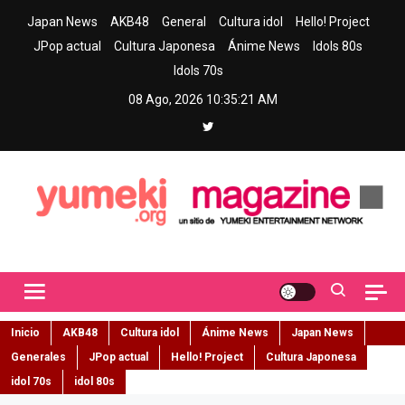
Skip
Japan News
AKB48
General
Cultura idol
Hello! Project
to
JPop actual
Cultura Japonesa
Ánime News
Idols 80s
content
Idols 70s
08 Ago, 2026
10:35:22 AM
Yumeki Magazine
Jpop y musica idol – Tu portal de jpop, movimiento idol y cultura
japonesa en español
Inicio
AKB48
Cultura idol
Ánime News
Japan News
Generales
JPop actual
Hello! Project
Cultura Japonesa
idol 70s
idol 80s