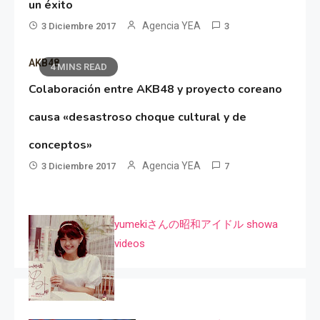
un éxito
Agencia YEA
3 Diciembre 2017
3
AKB48
4 MINS READ
Colaboración entre AKB48 y proyecto coreano
causa «desastroso choque cultural y de
conceptos»
Agencia YEA
3 Diciembre 2017
7
yumekiさんの昭和アイドル showa
videos