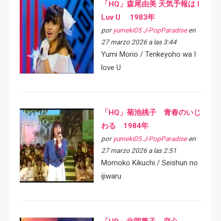
「HQ」森尾由美 天気予報は I
Luv U 1983年
por
yumeki05 J-PopParadise
en
27 marzo 2026 a las 3:44
Yumi Morio / Tenkeyoho wa I
love U
「HQ」菊池桃子 青春のいじ
わる 1984年
por
yumeki05 J-PopParadise
en
27 marzo 2026 a las 2:51
Momoko Kikuchi / Seishun no
ijiwaru