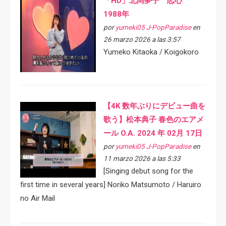
「HD」北岡夢子 恋心
1988年
por
yumeki05 J-PopParadise
en
26 marzo 2026 a las 3:57
Yumeko Kitaoka / Koigokoro
【4K 数年ぶりにデビュー曲を
歌う】松本典子 春色のエアメ
ール O.A. 2024 年 02月 17日
por
yumeki05 J-PopParadise
en
11 marzo 2026 a las 5:33
[Singing debut song for the
first time in several years] Noriko Matsumoto / Haruiro
no Air Mail