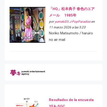
「HQ」松本典子 春色のエア
メール 1985年
por
yumeki05 J-PopParadise
en
11 marzo 2026 a las 5:23
Noriko Matsumoto / haruiro
no air mail
Resultados de la encuesta
YEA-SGC