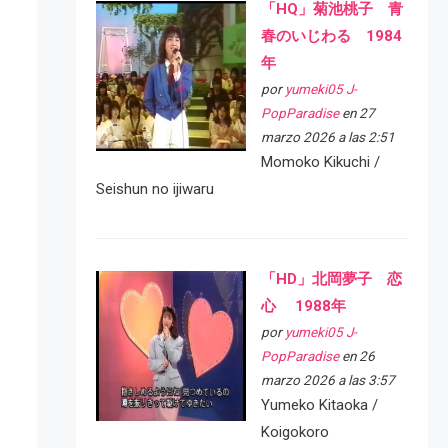
「HQ」菊池桃子 青
春のいじわる 1984
年
por
yumeki05 J-
PopParadise
en 27
marzo 2026 a las 2:51
Momoko Kikuchi /
Seishun no ijiwaru
「HD」北岡夢子 恋
心 1988年
por
yumeki05 J-
PopParadise
en 26
marzo 2026 a las 3:57
Yumeko Kitaoka /
Koigokoro