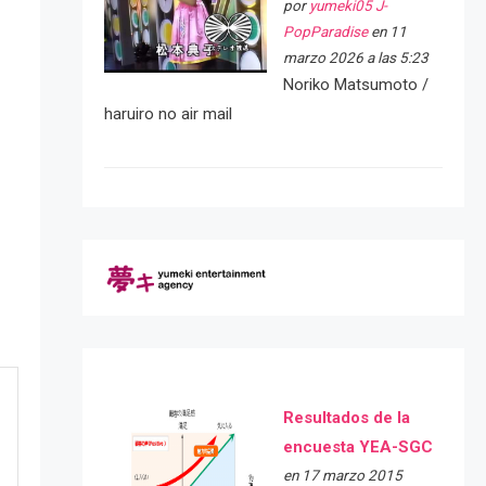
por
yumeki05 J-
PopParadise
en 11
marzo 2026 a las 5:23
Noriko Matsumoto /
haruiro no air mail
Resultados de la
encuesta YEA-SGC
en 17 marzo 2015