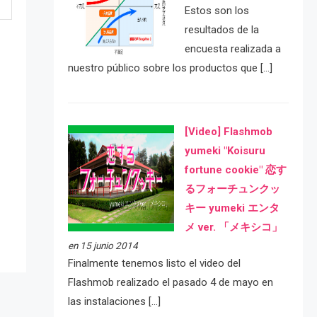
Estos son los
resultados de la
encuesta realizada a
nuestro público sobre los productos que […]
[Video] Flashmob
yumeki "Koisuru
e
fortune cookie" 恋す
るフォーチュンクッ
キー yumeki エンタ
メ ver. 「メキシコ」
en 15 junio 2014
Finalmente tenemos listo el video del
Flashmob realizado el pasado 4 de mayo en
las instalaciones […]