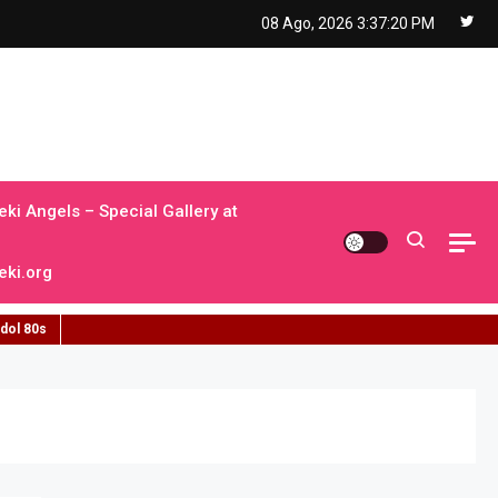
08 Ago, 2026
3:37:21 PM
ki Angels – Special Gallery at
ki.org
idol 80s