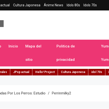
actual
Cultura Japonesa
Ánime News
Idols 80s
Idols 70s
a japonesa en español
o
Inicio
Mapa del
Politica de
Yume
sitio
privacidad
Yume
rales
JPop actual
Hello! Project
Cultura Japonesa
idol 70s
das Por Los Perros: Estudio
Perrinmilky2