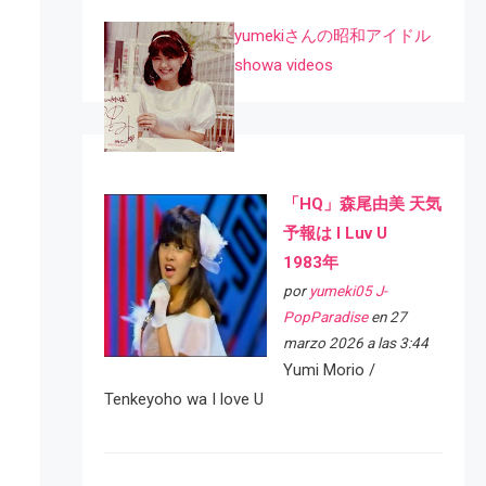
yumekiさんの昭和アイドル
showa videos
「HQ」森尾由美 天気
予報は I Luv U
1983年
por
yumeki05 J-
PopParadise
en 27
marzo 2026 a las 3:44
Yumi Morio /
Tenkeyoho wa I love U