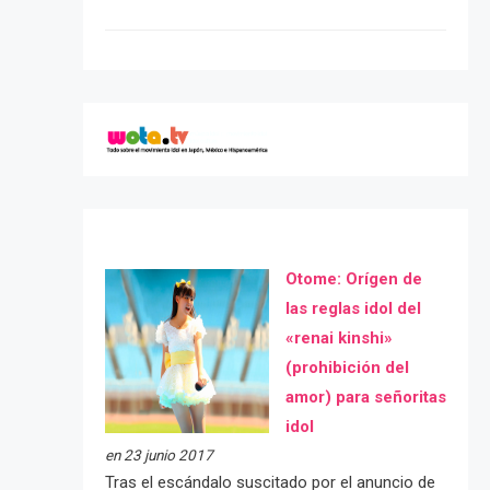
Otome: Orígen de
las reglas idol del
«renai kinshi»
(prohibición del
amor) para señoritas
idol
en 23 junio 2017
Tras el escándalo suscitado por el anuncio de