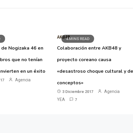
AKB48
D
4 MINS READ
 de Nogizaka 46 en
Colaboración entre AKB48 y
ibros que no tenían
proyecto coreano causa
nvierten en un éxito
«desastroso choque cultural y d
Agencia
017
conceptos»
Agencia
3 Diciembre 2017
YEA
7