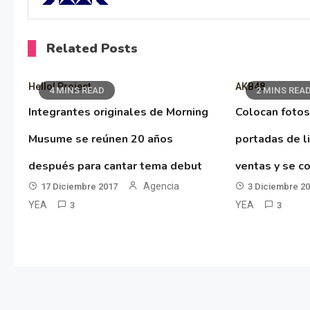
Related Posts
Hello! Project
AKB48
4 MINS READ
2 MINS REA
Integrantes originales de Morning
Colocan fotos
Musume se reúnen 20 años
portadas de l
después para cantar tema debut
ventas y se co
Agencia
17 Diciembre 2017
3 Diciembre 2
YEA
YEA
3
3