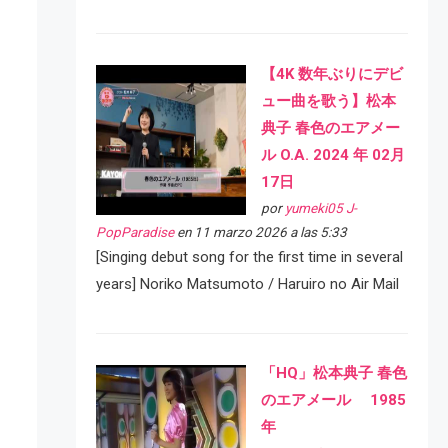
【4K 数年ぶりにデビ
ュー曲を歌う】松本
典子 春色のエアメー
ル O.A. 2024 年 02月
17日
por
yumeki05 J-
PopParadise
en 11 marzo 2026 a las 5:33
[Singing debut song for the first time in several
years] Noriko Matsumoto / Haruiro no Air Mail
「HQ」松本典子 春色
のエアメール 1985
年