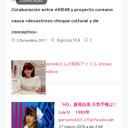
4 MINS READ
Colaboración entre AKB48 y proyecto coreano
causa «desastroso choque cultural y de
conceptos»
Agencia YEA
3 Diciembre 2017
7
yumekiさんの昭和アイドル showa
videos
「HQ」森尾由美 天気予報は I
Luv U 1983年
por
yumeki05 J-PopParadise
en
27 marzo 2026 a las 3:44