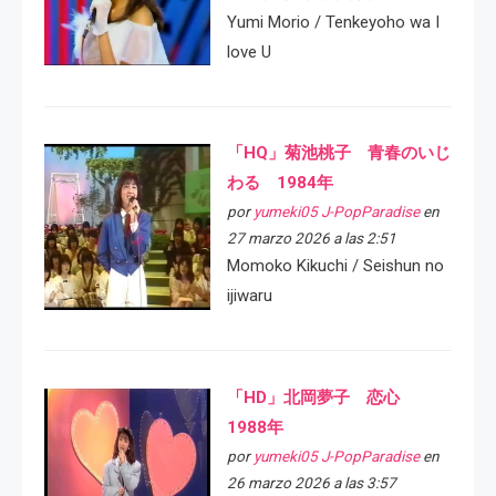
Yumi Morio / Tenkeyoho wa I
love U
「HQ」菊池桃子 青春のいじ
わる 1984年
por
yumeki05 J-PopParadise
en
27 marzo 2026 a las 2:51
Momoko Kikuchi / Seishun no
ijiwaru
「HD」北岡夢子 恋心
1988年
por
yumeki05 J-PopParadise
en
26 marzo 2026 a las 3:57