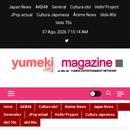
Skip
Japan News
AKB48
General
Cultura idol
Hello! Project
to
JPop actual
Cultura Japonesa
Ánime News
Idols 80s
content
Idols 70s
07 Ago, 2026
7:15:15 AM
Yumeki Magazine
Jpop y musica idol – Tu portal de jpop, movimiento idol y cultura
japonesa en español
Inicio
AKB48
Cultura idol
Ánime News
Japan News
Generales
JPop actual
Hello! Project
Cultura Japonesa
idol 70s
idol 80s