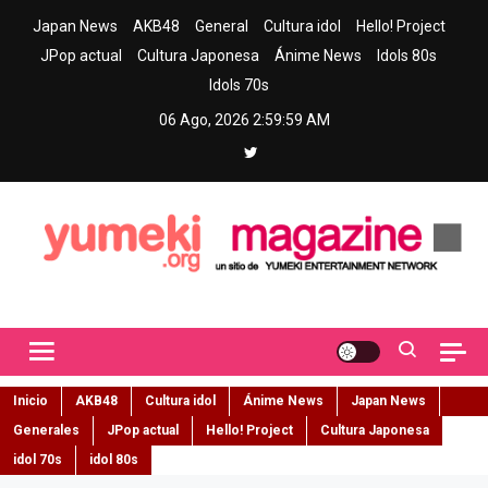
Skip
Japan News
AKB48
General
Cultura idol
Hello! Project
to
JPop actual
Cultura Japonesa
Ánime News
Idols 80s
content
Idols 70s
06 Ago, 2026
3:00:00 AM
Yumeki Magazine
Jpop y musica idol – Tu portal de jpop, movimiento idol y cultura
japonesa en español
Inicio
AKB48
Cultura idol
Ánime News
Japan News
Generales
JPop actual
Hello! Project
Cultura Japonesa
idol 70s
idol 80s