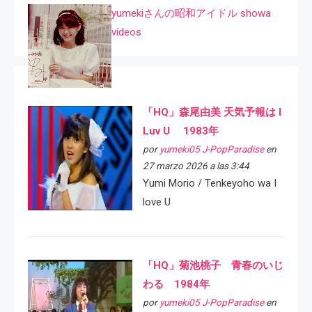
yumekiさんの昭和アイドル showa
videos
「HQ」森尾由美 天気予報は I
Luv U 1983年
por
yumeki05 J-PopParadise
en
27 marzo 2026 a las 3:44
Yumi Morio / Tenkeyoho wa I
love U
「HQ」菊池桃子 青春のいじ
わる 1984年
por
yumeki05 J-PopParadise
en