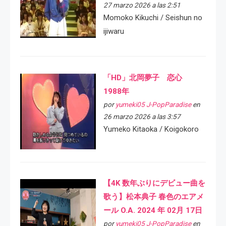
27 marzo 2026 a las 2:51
Momoko Kikuchi / Seishun no
ijiwaru
「HD」北岡夢子 恋心
1988年
por
yumeki05 J-PopParadise
en
26 marzo 2026 a las 3:57
Yumeko Kitaoka / Koigokoro
【4K 数年ぶりにデビュー曲を
歌う】松本典子 春色のエアメ
ール O.A. 2024 年 02月 17日
por
yumeki05 J-PopParadise
en