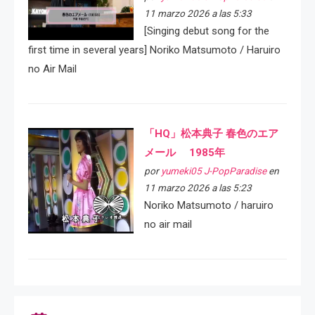
11 marzo 2026 a las 5:33
[Singing debut song for the
first time in several years] Noriko Matsumoto / Haruiro
no Air Mail
「HQ」松本典子 春色のエア
メール 1985年
por
yumeki05 J-PopParadise
en
11 marzo 2026 a las 5:23
Noriko Matsumoto / haruiro
no air mail