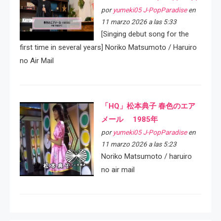
por
yumeki05 J-PopParadise
en
11 marzo 2026 a las 5:33
[Singing debut song for the
first time in several years] Noriko Matsumoto / Haruiro
no Air Mail
「HQ」松本典子 春色のエア
メール 1985年
por
yumeki05 J-PopParadise
en
11 marzo 2026 a las 5:23
Noriko Matsumoto / haruiro
no air mail