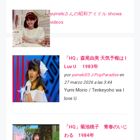
yumekiさんの昭和アイドル showa
videos
「HQ」森尾由美 天気予報は I
Luv U 1983年
por
yumeki05 J-PopParadise
en
27 marzo 2026 a las 3:44
Yumi Morio / Tenkeyoho wa I
love U
「HQ」菊池桃子 青春のいじ
わる 1984年