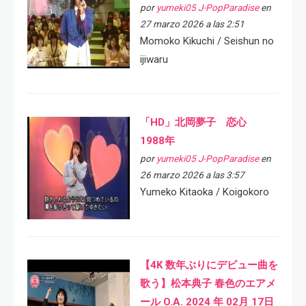
por
yumeki05 J-PopParadise
en
27 marzo 2026 a las 2:51
Momoko Kikuchi / Seishun no
ijiwaru
「HD」北岡夢子 恋心
1988年
por
yumeki05 J-PopParadise
en
26 marzo 2026 a las 3:57
Yumeko Kitaoka / Koigokoro
【4K 数年ぶりにデビュー曲を
歌う】松本典子 春色のエアメ
ール O.A. 2024 年 02月 17日