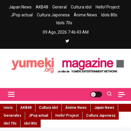
Skip
Japan News
AKB48
General
Cultura idol
Hello! Project
to
JPop actual
Cultura Japonesa
Ánime News
Idols 80s
content
Idols 70s
09 Ago, 2026
7:46:44 AM
Yumeki Magazine
Jpop y musica idol – Tu portal de jpop, movimiento idol y cultura
japonesa en español
Inicio
AKB48
Cultura idol
Ánime News
Japan News
Generales
JPop actual
Hello! Project
Cultura Japonesa
idol 70s
idol 80s