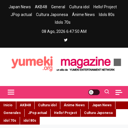
Skip
Japan News
AKB48
General
Cultura idol
Hello! Project
to
JPop actual
Cultura Japonesa
Ánime News
Idols 80s
content
Idols 70s
08 Ago, 2026
6:47:51 AM
Yumeki Magazine
Jpop y musica idol – Tu portal de jpop, movimiento idol y cultura
japonesa en español
Inicio
AKB48
Cultura idol
Ánime News
Japan News
Generales
JPop actual
Hello! Project
Cultura Japonesa
idol 70s
idol 80s