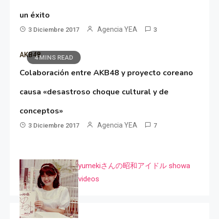
un éxito
Agencia YEA
3 Diciembre 2017
3
AKB48
4 MINS READ
Colaboración entre AKB48 y proyecto coreano
causa «desastroso choque cultural y de
conceptos»
Agencia YEA
3 Diciembre 2017
7
yumekiさんの昭和アイドル showa
videos