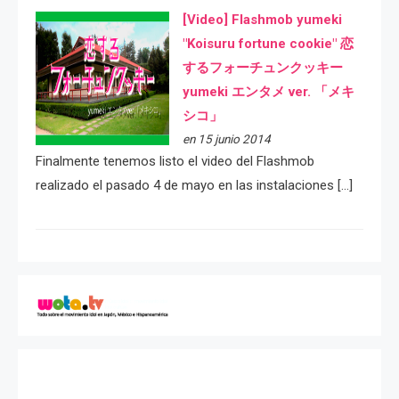
[Video] Flashmob yumeki
"Koisuru fortune cookie" 恋
するフォーチュンクッキー
yumeki エンタメ ver. 「メキ
シコ」
en 15 junio 2014
Finalmente tenemos listo el video del Flashmob
realizado el pasado 4 de mayo en las instalaciones […]