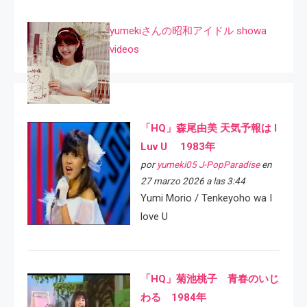
yumekiさんの昭和アイドル showa
videos
「HQ」森尾由美 天気予報は I
Luv U 1983年
por
yumeki05 J-PopParadise
en
27 marzo 2026 a las 3:44
Yumi Morio / Tenkeyoho wa I
love U
「HQ」菊池桃子 青春のいじ
わる 1984年