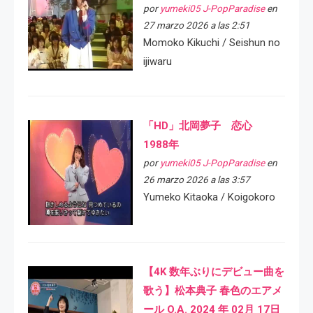
por
yumeki05 J-PopParadise
en
27 marzo 2026 a las 2:51
Momoko Kikuchi / Seishun no
ijiwaru
「HD」北岡夢子 恋心
1988年
por
yumeki05 J-PopParadise
en
26 marzo 2026 a las 3:57
Yumeko Kitaoka / Koigokoro
【4K 数年ぶりにデビュー曲を
歌う】松本典子 春色のエアメ
ール O.A. 2024 年 02月 17日