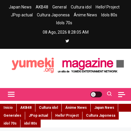
Skip
Japan News
AKB48
General
Cultura idol
Hello! Project
to
JPop actual
Cultura Japonesa
Ánime News
Idols 80s
content
Idols 70s
08 Ago, 2026
8:28:06 AM
Yumeki Magazine
Jpop y musica idol – Tu portal de jpop, movimiento idol y cultura
japonesa en español
Inicio
AKB48
Cultura idol
Ánime News
Japan News
Generales
JPop actual
Hello! Project
Cultura Japonesa
idol 70s
idol 80s