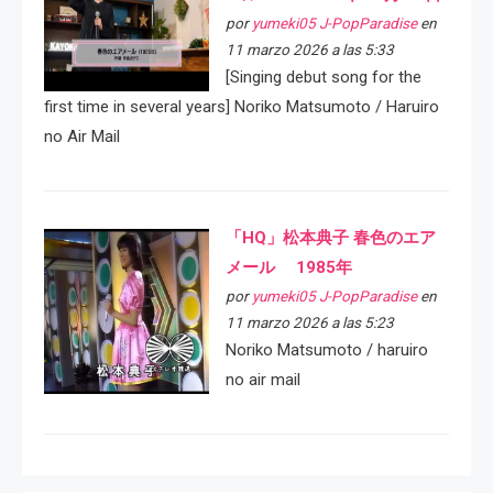
por
yumeki05 J-PopParadise
en
11 marzo 2026 a las 5:33
[Singing debut song for the
first time in several years] Noriko Matsumoto / Haruiro
no Air Mail
「HQ」松本典子 春色のエア
メール 1985年
por
yumeki05 J-PopParadise
en
11 marzo 2026 a las 5:23
Noriko Matsumoto / haruiro
no air mail