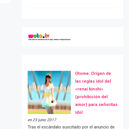
Otome: Orígen de
las reglas idol del
«renai kinshi»
(prohibición del
amor) para señoritas
idol
en 23 junio 2017
Tras el escándalo suscitado por el anuncio de