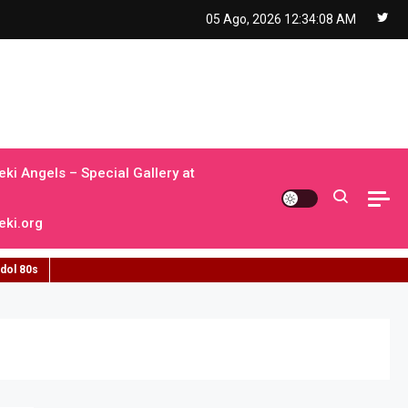
05 Ago, 2026
12:34:09 AM
ki Angels – Special Gallery at
ki.org
idol 80s