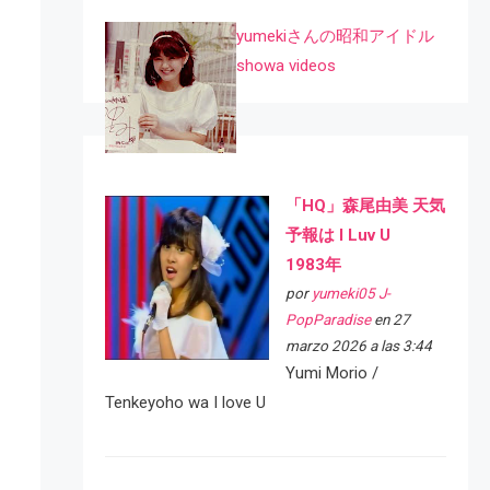
yumekiさんの昭和アイドル
showa videos
「HQ」森尾由美 天気
予報は I Luv U
1983年
por
yumeki05 J-
PopParadise
en 27
marzo 2026 a las 3:44
Yumi Morio /
Tenkeyoho wa I love U