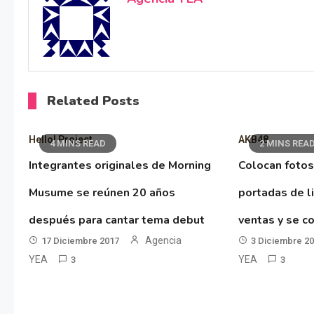
Related Posts
Hello! Project
AKB48
4 MINS READ
2 MINS REA
Integrantes originales de Morning
Colocan fotos
Musume se reúnen 20 años
portadas de l
después para cantar tema debut
ventas y se co
Agencia
17 Diciembre 2017
3 Diciembre 2
YEA
YEA
3
3