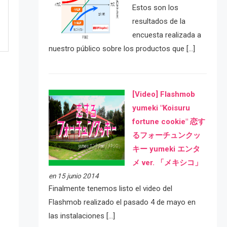
Estos son los
resultados de la
encuesta realizada a
nuestro público sobre los productos que […]
[Video] Flashmob
yumeki "Koisuru
fortune cookie" 恋す
るフォーチュンクッ
キー yumeki エンタ
e
メ ver. 「メキシコ」
en 15 junio 2014
Finalmente tenemos listo el video del
Flashmob realizado el pasado 4 de mayo en
las instalaciones […]