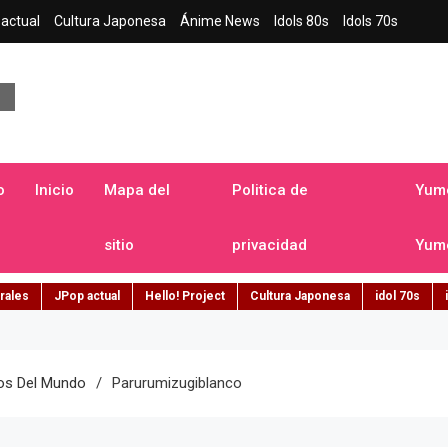
actual
Cultura Japonesa
Ánime News
Idols 80s
Idols 70s
a japonesa en español
o
Inicio
Mapa del
Politica de
Yume
sitio
privacidad
Yume
rales
JPop actual
Hello! Project
Cultura Japonesa
idol 70s
los Del Mundo
Parurumizugiblanco