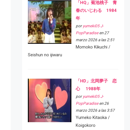
「HQ」菊池桃子 青
春のいじわる 1984
年
por
yumeki05 J-
PopParadise
en 27
marzo 2026 a las 2:51
Momoko Kikuchi /
Seishun no ijiwaru
「HD」北岡夢子 恋
心 1988年
por
yumeki05 J-
PopParadise
en 26
marzo 2026 a las 3:57
Yumeko Kitaoka /
Koigokoro