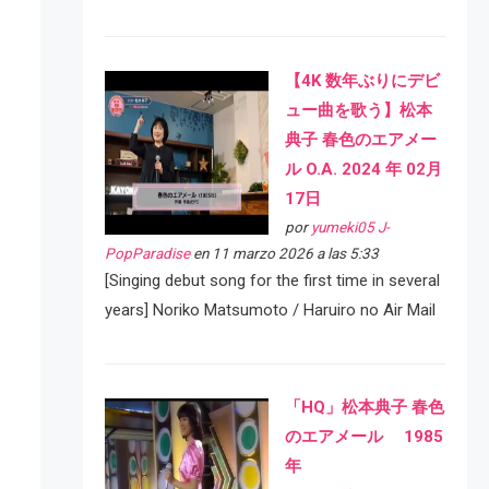
【4K 数年ぶりにデビ
ュー曲を歌う】松本
典子 春色のエアメー
ル O.A. 2024 年 02月
17日
por
yumeki05 J-
PopParadise
en 11 marzo 2026 a las 5:33
[Singing debut song for the first time in several
years] Noriko Matsumoto / Haruiro no Air Mail
「HQ」松本典子 春色
のエアメール 1985
年