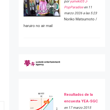
por
yumeki05 J-
PopParadise
en 11
marzo 2026 a las 5:23
Noriko Matsumoto /
haruiro no air mail
Resultados de la
encuesta YEA-SGC
en 17 marzo 2015