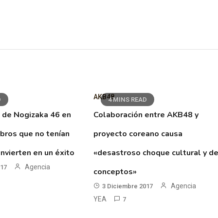
AKB48
D
4 MINS READ
 de Nogizaka 46 en
Colaboración entre AKB48 y
ibros que no tenían
proyecto coreano causa
nvierten en un éxito
«desastroso choque cultural y d
Agencia
017
conceptos»
Agencia
3 Diciembre 2017
YEA
7