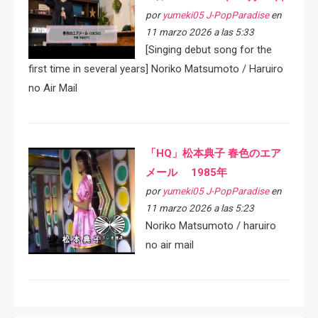
por
yumeki05 J-PopParadise
en
11 marzo 2026 a las 5:33
[Singing debut song for the
first time in several years] Noriko Matsumoto / Haruiro
no Air Mail
「HQ」松本典子 春色のエア
メール 1985年
por
yumeki05 J-PopParadise
en
11 marzo 2026 a las 5:23
Noriko Matsumoto / haruiro
no air mail