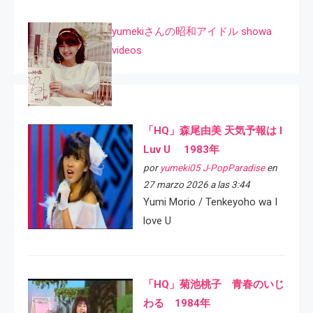
yumekiさんの昭和アイドル showa
videos
「HQ」森尾由美 天気予報は I
Luv U 1983年
por
yumeki05 J-PopParadise
en
27 marzo 2026 a las 3:44
Yumi Morio / Tenkeyoho wa I
love U
「HQ」菊池桃子 青春のいじ
わる 1984年