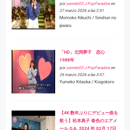
por
yumeki05 J-PopParadise
en
27 marzo 2026 a las 2:51
Momoko Kikuchi / Seishun no
ijiwaru
「HD」北岡夢子 恋心
1988年
por
yumeki05 J-PopParadise
en
26 marzo 2026 a las 3:57
Yumeko Kitaoka / Koigokoro
【4K 数年ぶりにデビュー曲を
歌う】松本典子 春色のエアメ
ール O.A. 2024 年 02月 17日