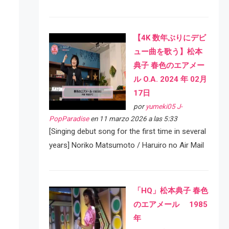
【4K 数年ぶりにデビ
ュー曲を歌う】松本
典子 春色のエアメー
ル O.A. 2024 年 02月
17日
por
yumeki05 J-
PopParadise
en 11 marzo 2026 a las 5:33
[Singing debut song for the first time in several
years] Noriko Matsumoto / Haruiro no Air Mail
「HQ」松本典子 春色
のエアメール 1985
年