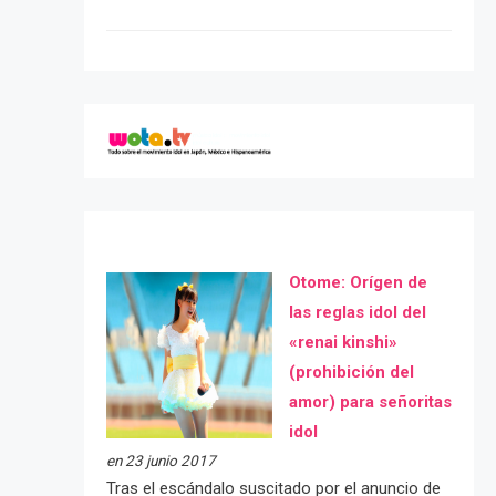
Otome: Orígen de
las reglas idol del
«renai kinshi»
(prohibición del
amor) para señoritas
idol
en 23 junio 2017
Tras el escándalo suscitado por el anuncio de