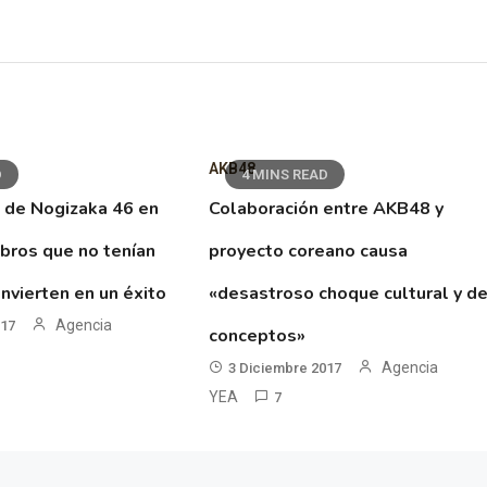
AKB48
D
4 MINS READ
 de Nogizaka 46 en
Colaboración entre AKB48 y
ibros que no tenían
proyecto coreano causa
nvierten en un éxito
«desastroso choque cultural y d
Agencia
017
conceptos»
Agencia
3 Diciembre 2017
YEA
7