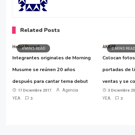
Related Posts
Hello! Project
AKB48
4 MINS READ
2 MINS REA
Integrantes originales de Morning
Colocan fotos
Musume se reúnen 20 años
portadas de l
después para cantar tema debut
ventas y se co
Agencia
17 Diciembre 2017
3 Diciembre 2
YEA
YEA
3
3