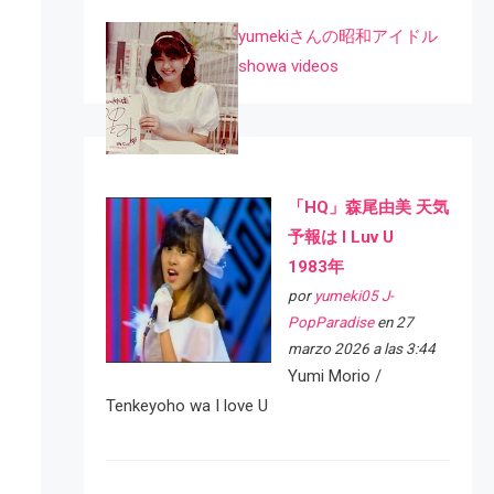
yumekiさんの昭和アイドル
showa videos
「HQ」森尾由美 天気
予報は I Luv U
1983年
por
yumeki05 J-
PopParadise
en 27
marzo 2026 a las 3:44
Yumi Morio /
Tenkeyoho wa I love U