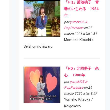
「HQ」菊池桃子 青
春のいじわる 1984
年
por
yumeki05 J-
PopParadise
en 27
marzo 2026 a las 2:51
Momoko Kikuchi /
Seishun no ijiwaru
「HD」北岡夢子 恋
心 1988年
por
yumeki05 J-
PopParadise
en 26
marzo 2026 a las 3:57
Yumeko Kitaoka /
Koigokoro