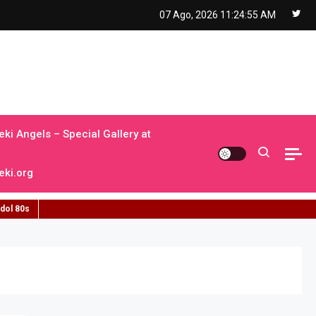
07 Ago, 2026
11:24:56 AM
ki Angels – Special Gallery at
ki.org
idol 80s