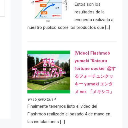
Estos son los
resultados de la
encuesta realizada a
nuestro público sobre los productos que […]
[Video] Flashmob
yumeki "Koisuru
fortune cookie" 恋す
るフォーチュンクッ
e
キー yumeki エンタ
メ ver. 「メキシコ」
en 15 junio 2014
Finalmente tenemos listo el video del
Flashmob realizado el pasado 4 de mayo en
las instalaciones […]