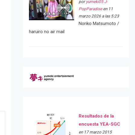
por
yumeki05 J-
PopParadise
en 11
marzo 2026 a las 5:23
Noriko Matsumoto /
haruiro no air mail
Resultados de la
encuesta YEA-SGC
en 17 marzo 2015