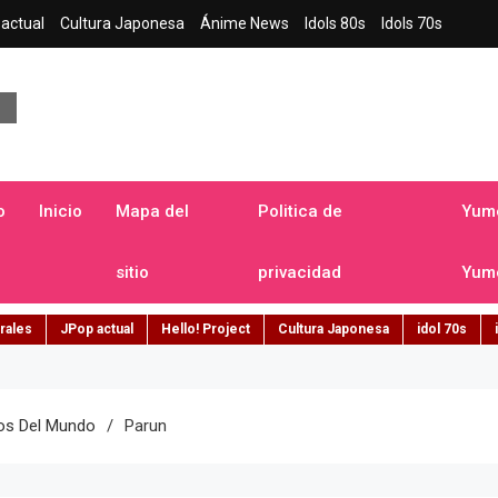
actual
Cultura Japonesa
Ánime News
Idols 80s
Idols 70s
a japonesa en español
o
Inicio
Mapa del
Politica de
Yume
sitio
privacidad
Yume
rales
JPop actual
Hello! Project
Cultura Japonesa
idol 70s
los Del Mundo
Parun