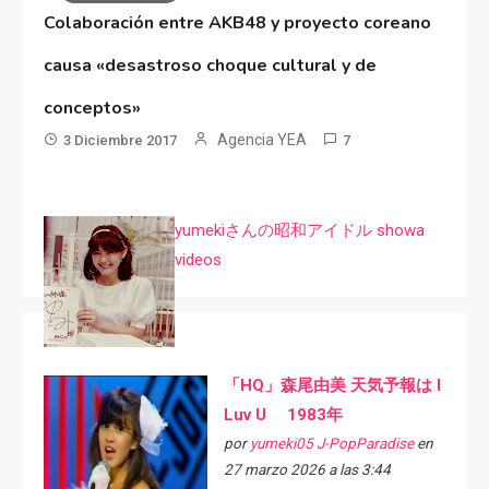
Colaboración entre AKB48 y proyecto coreano
causa «desastroso choque cultural y de
conceptos»
Agencia YEA
3 Diciembre 2017
7
yumekiさんの昭和アイドル showa
videos
「HQ」森尾由美 天気予報は I
Luv U 1983年
por
yumeki05 J-PopParadise
en
27 marzo 2026 a las 3:44