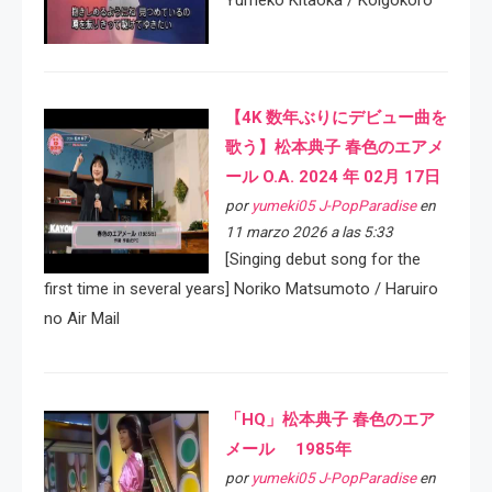
Yumeko Kitaoka / Koigokoro
【4K 数年ぶりにデビュー曲を
歌う】松本典子 春色のエアメ
ール O.A. 2024 年 02月 17日
por
yumeki05 J-PopParadise
en
11 marzo 2026 a las 5:33
[Singing debut song for the
first time in several years] Noriko Matsumoto / Haruiro
no Air Mail
「HQ」松本典子 春色のエア
メール 1985年
por
yumeki05 J-PopParadise
en