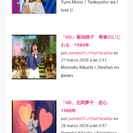
Yumi Morio / Tenkeyoho wa I
love U
「HQ」菊池桃子 青春のいじ
わる 1984年
por
yumeki05 J-PopParadise
en
27 marzo 2026 a las 2:51
Momoko Kikuchi / Seishun no
ijiwaru
「HD」北岡夢子 恋心
1988年
por
yumeki05 J-PopParadise
en
26 marzo 2026 a las 3:57