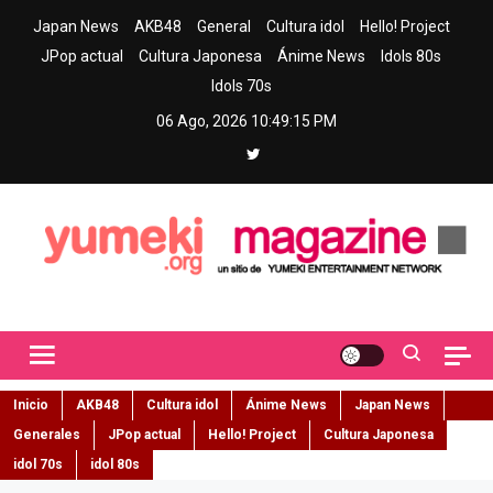
Skip
Japan News
AKB48
General
Cultura idol
Hello! Project
to
JPop actual
Cultura Japonesa
Ánime News
Idols 80s
content
Idols 70s
06 Ago, 2026
10:49:16 PM
Yumeki Magazine
Jpop y musica idol – Tu portal de jpop, movimiento idol y cultura
japonesa en español
Inicio
AKB48
Cultura idol
Ánime News
Japan News
Generales
JPop actual
Hello! Project
Cultura Japonesa
idol 70s
idol 80s