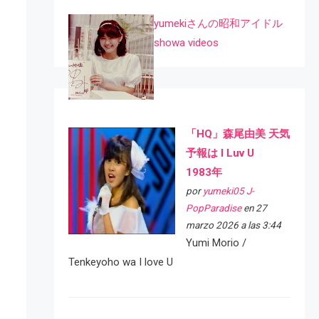
yumekiさんの昭和アイドル
showa videos
「HQ」森尾由美 天気
予報は I Luv U
1983年
por
yumeki05 J-
PopParadise
en 27
marzo 2026 a las 3:44
Yumi Morio /
Tenkeyoho wa I love U