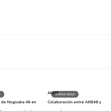
AKB48
D
4 MINS READ
 de Nogizaka 46 en
Colaboración entre AKB48 y