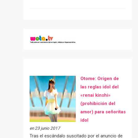
Otome: Orígen de
las reglas idol del
«renai kinshi»
(prohibición del
amor) para señoritas
idol
en 23 junio 2017
Tras el escándalo suscitado por el anuncio de