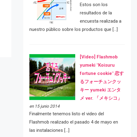
Estos son los
e
resultados de la
encuesta realizada a
nuestro público sobre los productos que […]
[Video] Flashmob
yumeki "Koisuru
fortune cookie" 恋す
るフォーチュンクッ
キー yumeki エンタ
メ ver. 「メキシコ」
en 15 junio 2014
Finalmente tenemos listo el video del
Flashmob realizado el pasado 4 de mayo en
las instalaciones […]