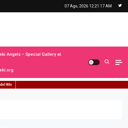
07 Ago, 2026
12:21:18 AM
ki Angels – Special Gallery at
ki.org
idol 80s