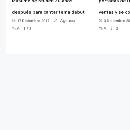
Musume se reúnen 20 años
portadas de l
después para cantar tema debut
ventas y se co
Agencia
17 Diciembre 2017
3 Diciembre 2
YEA
YEA
3
3