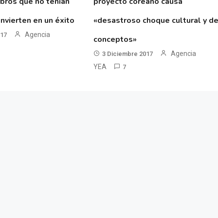
ibros que no tenían
proyecto coreano causa
nvierten en un éxito
«desastroso choque cultural y d
Agencia
017
conceptos»
Agencia
3 Diciembre 2017
YEA
7