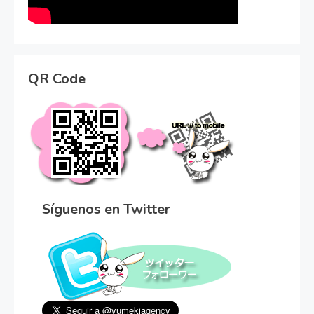
QR Code
Síguenos en Twitter