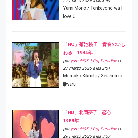
27 marzo 2026 a las 3:44
Yumi Morio / Tenkeyoho wa I
love U
「HQ」菊池桃子 青春のいじ
わる 1984年
por
yumeki05 J-PopParadise
en
27 marzo 2026 a las 2:51
Momoko Kikuchi / Seishun no
ijiwaru
「HD」北岡夢子 恋心
1988年
por
yumeki05 J-PopParadise
en
26 marzo 2026 a las 3:57