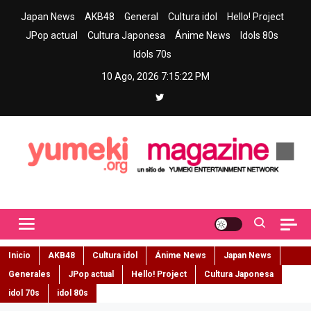
Skip
Japan News
AKB48
General
Cultura idol
Hello! Project
to
JPop actual
Cultura Japonesa
Ánime News
Idols 80s
content
Idols 70s
10 Ago, 2026
7:15:23 PM
Yumeki Magazine
Jpop y musica idol – Tu portal de jpop, movimiento idol y cultura
japonesa en español
Inicio
AKB48
Cultura idol
Ánime News
Japan News
Generales
JPop actual
Hello! Project
Cultura Japonesa
idol 70s
idol 80s