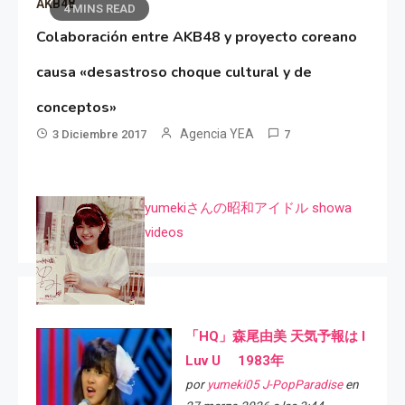
AKB48
4 MINS READ
Colaboración entre AKB48 y proyecto coreano
causa «desastroso choque cultural y de
conceptos»
Agencia YEA
3 Diciembre 2017
7
yumekiさんの昭和アイドル showa
videos
「HQ」森尾由美 天気予報は I
Luv U 1983年
por
yumeki05 J-PopParadise
en