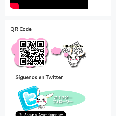
QR Code
Síguenos en Twitter