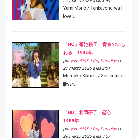
27 marzo 2026 a las 3:44
Yumi Morio / Tenkeyoho wa I
love U
「HQ」菊池桃子 青春のいじ
わる 1984年
por
yumeki05 J-PopParadise
en
27 marzo 2026 a las 2:51
Momoko Kikuchi / Seishun no
ijiwaru
「HD」北岡夢子 恋心
1988年
por
yumeki05 J-PopParadise
en
26 marzo 2026 a las 3:57