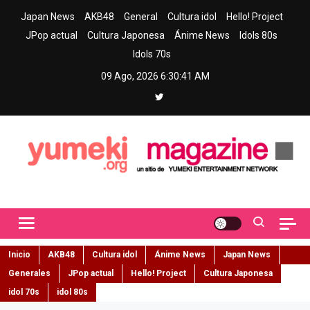
Skip
Japan News
AKB48
General
Cultura idol
Hello! Project
to
JPop actual
Cultura Japonesa
Ánime News
Idols 80s
content
Idols 70s
09 Ago, 2026
6:30:42 AM
Yumeki Magazine
Jpop y musica idol – Tu portal de jpop, movimiento idol y cultura
japonesa en español
Inicio
AKB48
Cultura idol
Ánime News
Japan News
Generales
JPop actual
Hello! Project
Cultura Japonesa
idol 70s
idol 80s