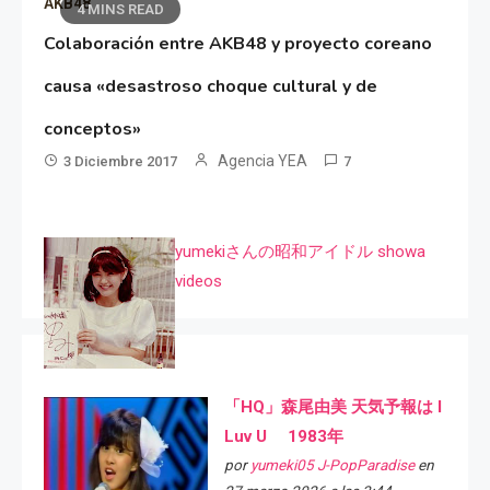
AKB48
4 MINS READ
Colaboración entre AKB48 y proyecto coreano
causa «desastroso choque cultural y de
conceptos»
Agencia YEA
3 Diciembre 2017
7
yumekiさんの昭和アイドル showa
videos
「HQ」森尾由美 天気予報は I
Luv U 1983年
por
yumeki05 J-PopParadise
en