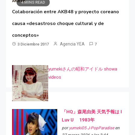
AKB48
4 MINS READ
Colaboración entre AKB48 y proyecto coreano
causa «desastroso choque cultural y de
conceptos»
Agencia YEA
3 Diciembre 2017
7
yumekiさんの昭和アイドル showa
videos
「HQ」森尾由美 天気予報は I
Luv U 1983年
por
yumeki05 J-PopParadise
en
27 marzo 2026 a las 3:44