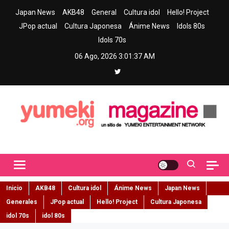
Skip
Japan News
AKB48
General
Cultura idol
Hello! Project
to
JPop actual
Cultura Japonesa
Ánime News
Idols 80s
content
Idols 70s
06 Ago, 2026
3:01:38 AM
Yumeki Magazine
Jpop y musica idol – Tu portal de jpop, movimiento idol y cultura
japonesa en español
Inicio
AKB48
Cultura idol
Ánime News
Japan News
Generales
JPop actual
Hello! Project
Cultura Japonesa
idol 70s
idol 80s