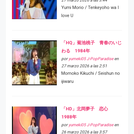
Yumi Morio / Tenkeyoho wa I
love U
「HQ」菊池桃子 青春のいじ
わる 1984年
por
yumeki05 J-PopParadise
en
27 marzo 2026 a las 2:51
Momoko Kikuchi / Seishun no
ijiwaru
「HD」北岡夢子 恋心
1988年
por
yumeki05 J-PopParadise
en
26 marzo 2026 a las 3:57