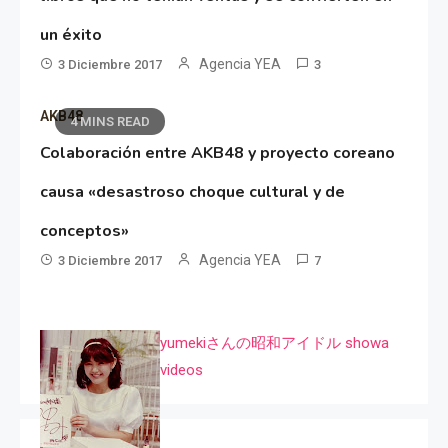
un éxito
Agencia YEA
3 Diciembre 2017
3
AKB48
4 MINS READ
Colaboración entre AKB48 y proyecto coreano
causa «desastroso choque cultural y de
conceptos»
Agencia YEA
3 Diciembre 2017
7
yumekiさんの昭和アイドル showa
videos