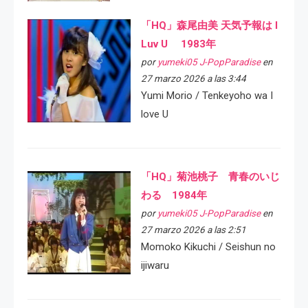
「HQ」森尾由美 天気予報は I
Luv U 1983年
por
yumeki05 J-PopParadise
en
27 marzo 2026 a las 3:44
Yumi Morio / Tenkeyoho wa I
love U
「HQ」菊池桃子 青春のいじ
わる 1984年
por
yumeki05 J-PopParadise
en
27 marzo 2026 a las 2:51
Momoko Kikuchi / Seishun no
ijiwaru