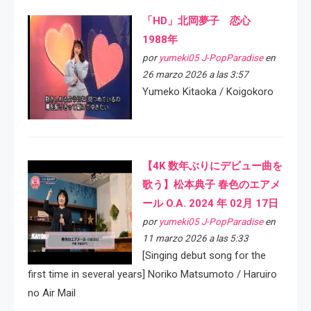
「HD」北岡夢子 恋心
1988年
por
yumeki05 J-PopParadise
en
26 marzo 2026 a las 3:57
Yumeko Kitaoka / Koigokoro
【4K 数年ぶりにデビュー曲を
歌う】松本典子 春色のエアメ
ール O.A. 2024 年 02月 17日
por
yumeki05 J-PopParadise
en
11 marzo 2026 a las 5:33
[Singing debut song for the
first time in several years] Noriko Matsumoto / Haruiro
no Air Mail