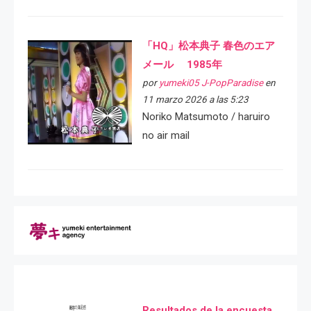
「HQ」松本典子 春色のエア
メール 1985年
por
yumeki05 J-PopParadise
en
11 marzo 2026 a las 5:23
Noriko Matsumoto / haruiro
no air mail
Resultados de la encuesta