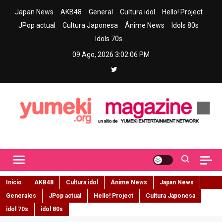
Skip
Japan News
AKB48
General
Cultura idol
Hello! Project
to
JPop actual
Cultura Japonesa
Ánime News
Idols 80s
content
Idols 70s
09 Ago, 2026
3:02:07 PM
Yumeki Magazine
Jpop y musica idol – Tu portal de jpop, movimiento idol y cultura
japonesa en español
Inicio
AKB48
Cultura idol
Ánime News
Japan News
Generales
JPop actual
Hello! Project
Cultura Japonesa
idol 70s
idol 80s