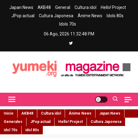
Skip
Japan News
AKB48
General
Cultura idol
Hello! Project
to
JPop actual
Cultura Japonesa
Ánime News
Idols 80s
content
Idols 70s
06 Ago, 2026
11:32:49 PM
Yumeki Magazine
Jpop y musica idol – Tu portal de jpop, movimiento idol y cultura
japonesa en español
Inicio
AKB48
Cultura idol
Ánime News
Japan News
Generales
JPop actual
Hello! Project
Cultura Japonesa
idol 70s
idol 80s