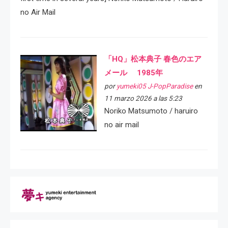
no Air Mail
「HQ」松本典子 春色のエア
メール 1985年
por
yumeki05 J-PopParadise
en
11 marzo 2026 a las 5:23
Noriko Matsumoto / haruiro
no air mail