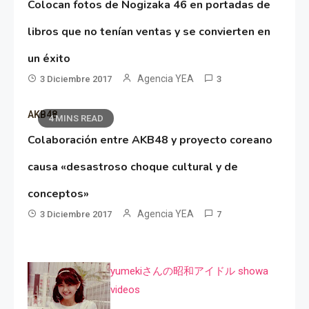
Colocan fotos de Nogizaka 46 en portadas de
libros que no tenían ventas y se convierten en
un éxito
Agencia YEA
3 Diciembre 2017
3
AKB48
4 MINS READ
Colaboración entre AKB48 y proyecto coreano
causa «desastroso choque cultural y de
conceptos»
Agencia YEA
3 Diciembre 2017
7
yumekiさんの昭和アイドル showa
videos