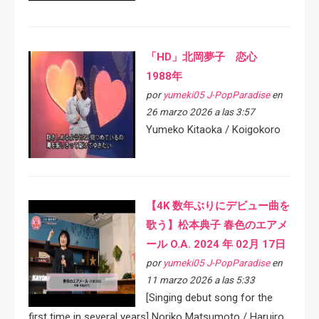
「HD」北岡夢子 恋心
1988年
por
yumeki05 J-PopParadise
en
26 marzo 2026 a las 3:57
Yumeko Kitaoka / Koigokoro
【4K 数年ぶりにデビュー曲を
歌う】松本典子 春色のエアメ
ール O.A. 2024 年 02月 17日
por
yumeki05 J-PopParadise
en
11 marzo 2026 a las 5:33
[Singing debut song for the
first time in several years] Noriko Matsumoto / Haruiro