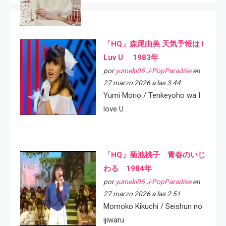
「HQ」森尾由美 天気予報は I
Luv U 1983年
por
yumeki05 J-PopParadise
en
27 marzo 2026 a las 3:44
Yumi Morio / Tenkeyoho wa I
love U
「HQ」菊池桃子 青春のいじ
わる 1984年
por
yumeki05 J-PopParadise
en
27 marzo 2026 a las 2:51
Momoko Kikuchi / Seishun no
ijiwaru