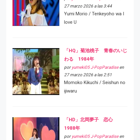
27 marzo 2026 a las 3:44
Yumi Morio / Tenkeyoho wa I
love U
「HQ」菊池桃子 青春のいじ
わる 1984年
por
yumeki05 J-PopParadise
en
27 marzo 2026 a las 2:51
Momoko Kikuchi / Seishun no
ijiwaru
「HD」北岡夢子 恋心
1988年
por
yumeki05 J-PopParadise
en