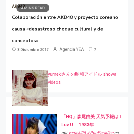
AKB48
4 MINS READ
Colaboración entre AKB48 y proyecto coreano
causa «desastroso choque cultural y de
conceptos»
Agencia YEA
3 Diciembre 2017
7
yumekiさんの昭和アイドル showa
videos
「HQ」森尾由美 天気予報は I
Luv U 1983年
por
yumeki05 J-PopParadise
en