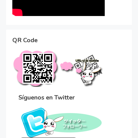
QR Code
Síguenos en Twitter