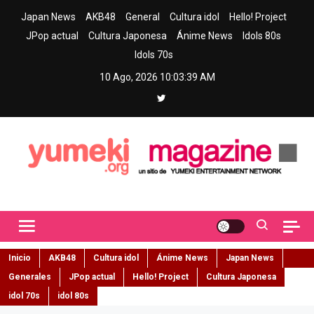
Skip
Japan News
AKB48
General
Cultura idol
Hello! Project
to
JPop actual
Cultura Japonesa
Ánime News
Idols 80s
content
Idols 70s
10 Ago, 2026
10:03:40 AM
Yumeki Magazine
Jpop y musica idol – Tu portal de jpop, movimiento idol y cultura
japonesa en español
Inicio
AKB48
Cultura idol
Ánime News
Japan News
Generales
JPop actual
Hello! Project
Cultura Japonesa
idol 70s
idol 80s