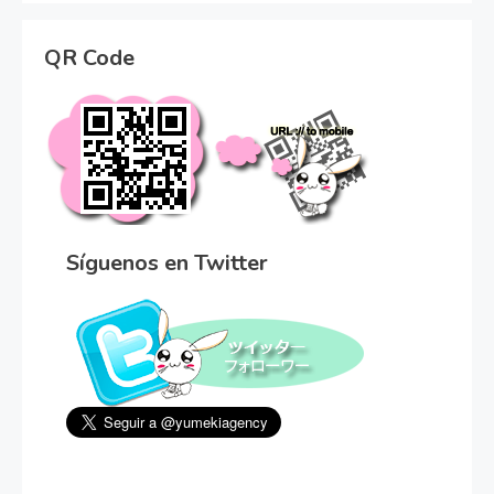
QR Code
Síguenos en Twitter