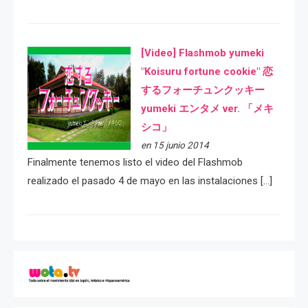
[Video] Flashmob yumeki
"Koisuru fortune cookie" 恋
するフォーチュンクッキー
yumeki エンタメ ver. 「メキ
シコ」
en 15 junio 2014
Finalmente tenemos listo el video del Flashmob
realizado el pasado 4 de mayo en las instalaciones […]