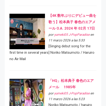
【4K 数年ぶりにデビュー曲を
歌う】松本典子 春色のエアメ
ール O.A. 2024 年 02月 17日
por
yumeki05 J-PopParadise
en
11 marzo 2026 a las 5:33
[Singing debut song for the
first time in several years] Noriko Matsumoto / Haruiro
no Air Mail
「HQ」松本典子 春色のエア
メール 1985年
por
yumeki05 J-PopParadise
en
11 marzo 2026 a las 5:23
Noriko Matsumoto / haruiro