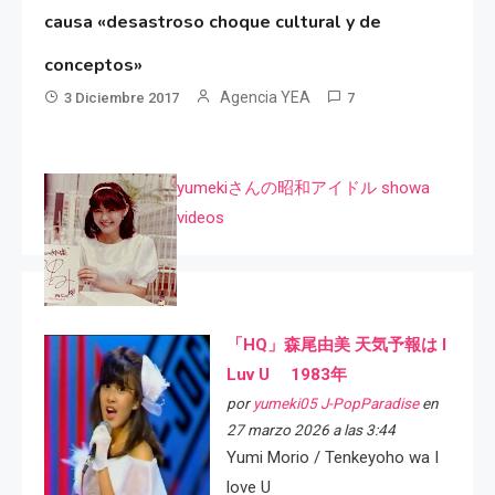
causa «desastroso choque cultural y de
conceptos»
Agencia YEA
3 Diciembre 2017
7
yumekiさんの昭和アイドル showa
videos
「HQ」森尾由美 天気予報は I
Luv U 1983年
por
yumeki05 J-PopParadise
en
27 marzo 2026 a las 3:44
Yumi Morio / Tenkeyoho wa I
love U