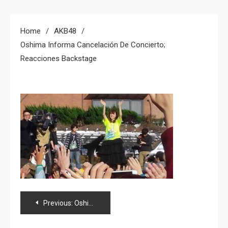
Home
AKB48
Oshima Informa Cancelación De Concierto;
Reacciones Backstage
Navegación
Previous:
Oshima informa cancelación de concierto; reacciones backstage
de