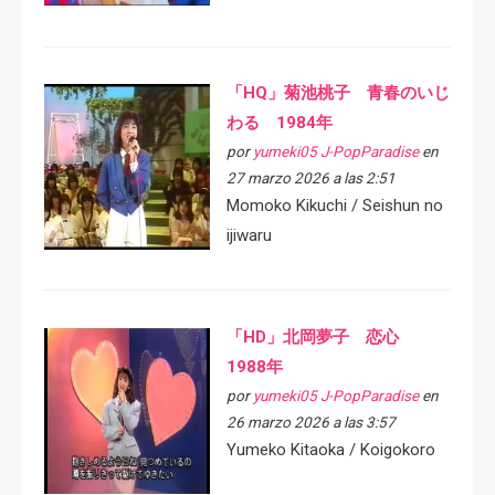
「HQ」菊池桃子 青春のいじ
わる 1984年
por
yumeki05 J-PopParadise
en
27 marzo 2026 a las 2:51
Momoko Kikuchi / Seishun no
ijiwaru
「HD」北岡夢子 恋心
1988年
por
yumeki05 J-PopParadise
en
26 marzo 2026 a las 3:57
Yumeko Kitaoka / Koigokoro