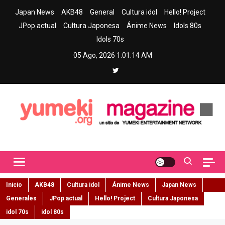
Skip
Japan News
AKB48
General
Cultura idol
Hello! Project
to
JPop actual
Cultura Japonesa
Ánime News
Idols 80s
content
Idols 70s
05 Ago, 2026
1:01:15 AM
Yumeki Magazine
Jpop y musica idol – Tu portal de jpop, movimiento idol y cultura
japonesa en español
Inicio
AKB48
Cultura idol
Ánime News
Japan News
Generales
JPop actual
Hello! Project
Cultura Japonesa
idol 70s
idol 80s