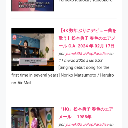
Yumeko Kitaoka / Koigokoro
【4K 数年ぶりにデビュー曲を
歌う】松本典子 春色のエアメ
ール O.A. 2024 年 02月 17日
por
yumeki05 J-PopParadise
en
11 marzo 2026 a las 5:33
[Singing debut song for the
first time in several years] Noriko Matsumoto / Haruiro
no Air Mail
「HQ」松本典子 春色のエア
メール 1985年
por
yumeki05 J-PopParadise
en