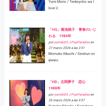
Yumi Morio / Tenkeyoho wa I
love U
「HQ」菊池桃子 青春のいじ
わる 1984年
por
yumeki05 J-PopParadise
en
27 marzo 2026 a las 2:51
Momoko Kikuchi / Seishun no
ijiwaru
「HD」北岡夢子 恋心
1988年
por
yumeki05 J-PopParadise
en
26 marzo 2026 a las 3:57