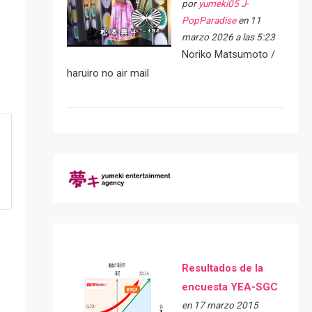
por
yumeki05 J-
PopParadise
en 11
marzo 2026 a las 5:23
Noriko Matsumoto /
haruiro no air mail
Resultados de la
encuesta YEA-SGC
en 17 marzo 2015