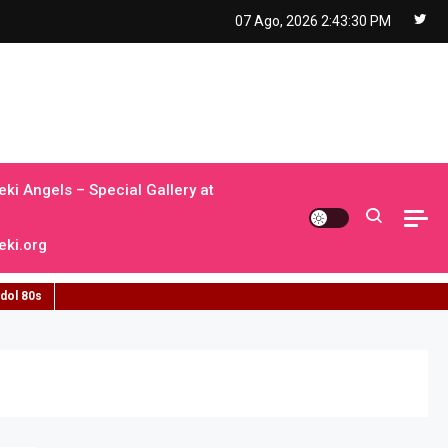
07 Ago, 2026
2:43:31 PM
ki Angels – Special Gallery at
ki.org
idol 80s