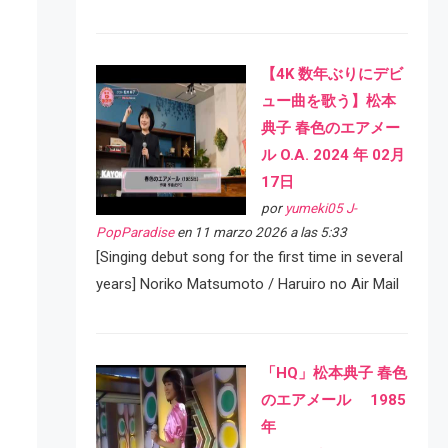
【4K 数年ぶりにデビ
ュー曲を歌う】松本
典子 春色のエアメー
ル O.A. 2024 年 02月
17日
por
yumeki05 J-
PopParadise
en 11 marzo 2026 a las 5:33
[Singing debut song for the first time in several
years] Noriko Matsumoto / Haruiro no Air Mail
「HQ」松本典子 春色
のエアメール 1985
年