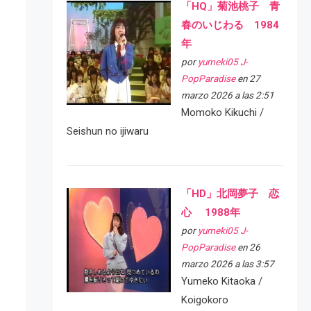
「HQ」菊池桃子 青
春のいじわる 1984
年
por
yumeki05 J-
PopParadise
en 27
marzo 2026 a las 2:51
Momoko Kikuchi /
Seishun no ijiwaru
「HD」北岡夢子 恋
心 1988年
por
yumeki05 J-
PopParadise
en 26
marzo 2026 a las 3:57
Yumeko Kitaoka /
Koigokoro