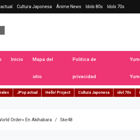
actual
Cultura Japonesa
Ánime News
Idols 80s
Idols 70s
a japonesa en español
o
Inicio
Mapa del
Politica de
Yume
sitio
privacidad
Yume
rales
JPop actual
Hello! Project
Cultura Japonesa
idol 70s
orld Order» En Akihabara
Ske48