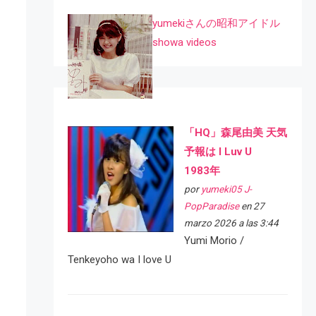
yumekiさんの昭和アイドル
showa videos
「HQ」森尾由美 天気
予報は I Luv U
1983年
por
yumeki05 J-
PopParadise
en 27
marzo 2026 a las 3:44
Yumi Morio /
Tenkeyoho wa I love U