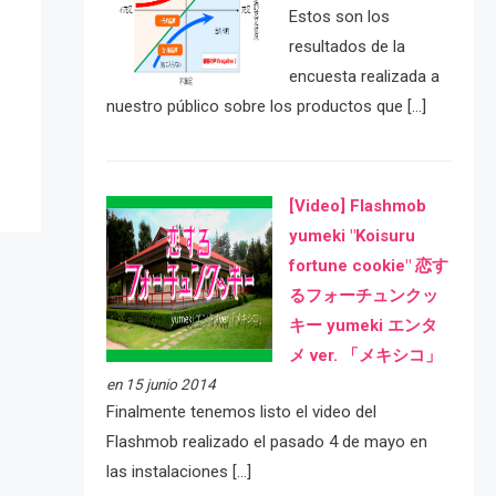
Estos son los
resultados de la
e
encuesta realizada a
nuestro público sobre los productos que […]
[Video] Flashmob
yumeki "Koisuru
fortune cookie" 恋す
るフォーチュンクッ
キー yumeki エンタ
メ ver. 「メキシコ」
en 15 junio 2014
Finalmente tenemos listo el video del
Flashmob realizado el pasado 4 de mayo en
las instalaciones […]