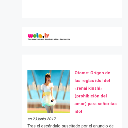
Otome: Orígen de
las reglas idol del
«renai kinshi»
(prohibición del
amor) para señoritas
idol
en 23 junio 2017
Tras el escándalo suscitado por el anuncio de