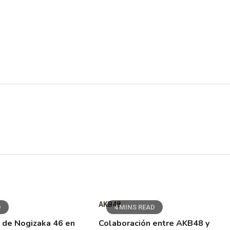
AKB48
D
4 MINS READ
 de Nogizaka 46 en
Colaboración entre AKB48 y