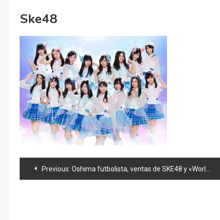
Ske48
Navegación
Previous:
Oshima futbolista, ventas de SKE48 y «World Order» en Akihabara
de
entradas