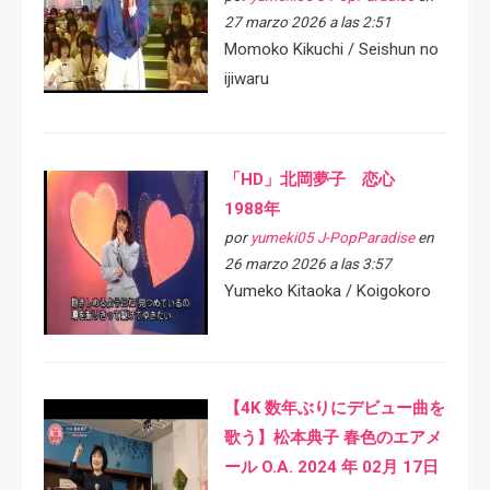
27 marzo 2026 a las 2:51
Momoko Kikuchi / Seishun no
ijiwaru
「HD」北岡夢子 恋心
1988年
por
yumeki05 J-PopParadise
en
26 marzo 2026 a las 3:57
Yumeko Kitaoka / Koigokoro
【4K 数年ぶりにデビュー曲を
歌う】松本典子 春色のエアメ
ール O.A. 2024 年 02月 17日