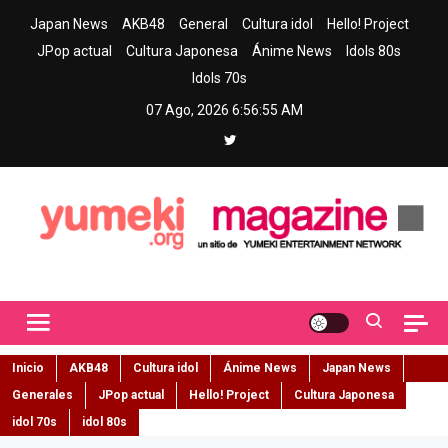
Skip
Japan News
AKB48
General
Cultura idol
Hello! Project
to
JPop actual
Cultura Japonesa
Ánime News
Idols 80s
content
Idols 70s
07 Ago, 2026
6:56:56 AM
Yumeki Magazine
Jpop y musica idol – Tu portal de jpop, movimiento idol y cultura
japonesa en español
Inicio
AKB48
Cultura idol
Ánime News
Japan News
Generales
JPop actual
Hello! Project
Cultura Japonesa
idol 70s
idol 80s