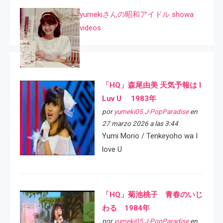
yumekiさんの昭和アイドル showa
videos
「HQ」森尾由美 天気予報は I
Luv U 1983年
por
yumeki05 J-PopParadise
en
27 marzo 2026 a las 3:44
Yumi Morio / Tenkeyoho wa I
love U
「HQ」菊池桃子 青春のいじ
わる 1984年
por
yumeki05 J-PopParadise
en