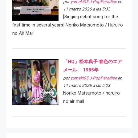
por
yumeki05 J-PopParadise
en
11 marzo 2026 a las 5:33
[Singing debut song for the
first time in several years] Noriko Matsumoto / Haruiro
no Air Mail
「HQ」松本典子 春色のエア
メール 1985年
por
yumeki05 J-PopParadise
en
11 marzo 2026 a las 5:23
Noriko Matsumoto / haruiro
no air mail