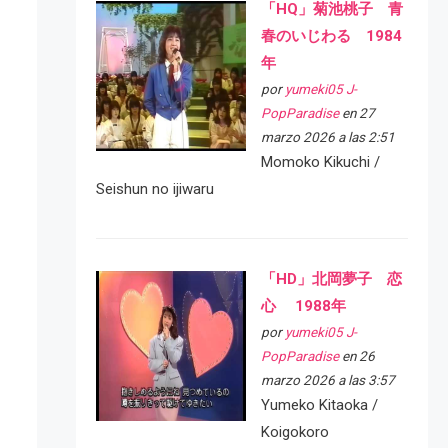
「HQ」菊池桃子 青
春のいじわる 1984
年
por
yumeki05 J-
PopParadise
en 27
marzo 2026 a las 2:51
Momoko Kikuchi /
Seishun no ijiwaru
「HD」北岡夢子 恋
心 1988年
por
yumeki05 J-
PopParadise
en 26
marzo 2026 a las 3:57
Yumeko Kitaoka /
Koigokoro