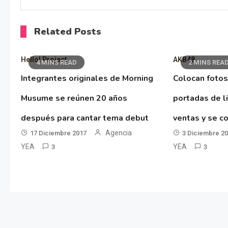
Related Posts
Hello! Project
AKB48
4 MINS READ
2 MINS REA
Integrantes originales de Morning
Colocan fotos
Musume se reúnen 20 años
portadas de l
después para cantar tema debut
ventas y se co
Agencia
17 Diciembre 2017
3 Diciembre 2
YEA
YEA
3
3