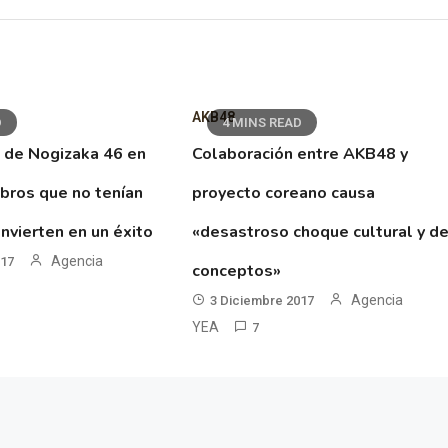
AKB48
D
4 MINS READ
 de Nogizaka 46 en
Colaboración entre AKB48 y
ibros que no tenían
proyecto coreano causa
nvierten en un éxito
«desastroso choque cultural y d
Agencia
017
conceptos»
Agencia
3 Diciembre 2017
YEA
7