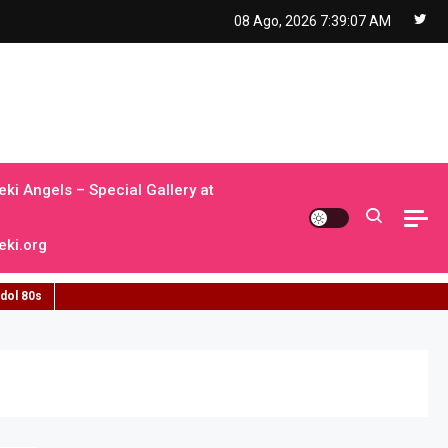
08 Ago, 2026
7:39:08 AM
ki Angels – Special Gallery at
ki.org
idol 80s