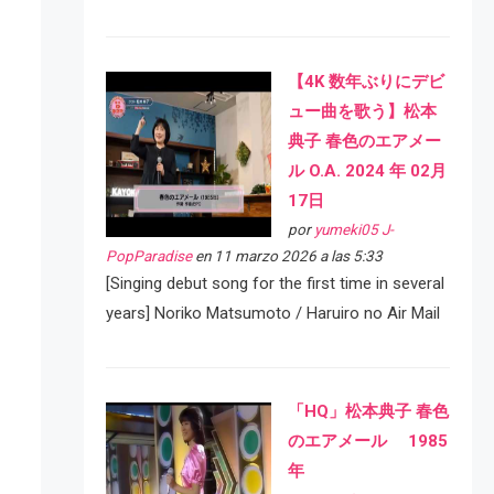
【4K 数年ぶりにデビ
ュー曲を歌う】松本
典子 春色のエアメー
ル O.A. 2024 年 02月
17日
por
yumeki05 J-
PopParadise
en 11 marzo 2026 a las 5:33
[Singing debut song for the first time in several
years] Noriko Matsumoto / Haruiro no Air Mail
「HQ」松本典子 春色
のエアメール 1985
年