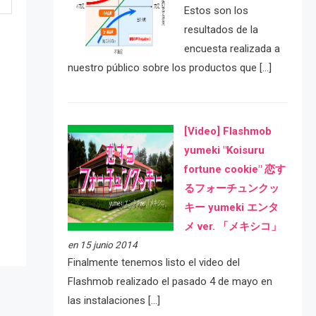
Estos son los
resultados de la
encuesta realizada a
nuestro público sobre los productos que […]
[Video] Flashmob
yumeki "Koisuru
e
fortune cookie" 恋す
るフォーチュンクッ
キー yumeki エンタ
メ ver. 「メキシコ」
en 15 junio 2014
Finalmente tenemos listo el video del
Flashmob realizado el pasado 4 de mayo en
las instalaciones […]