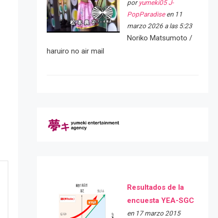
por
yumeki05 J-
PopParadise
en 11
marzo 2026 a las 5:23
Noriko Matsumoto /
haruiro no air mail
Resultados de la
encuesta YEA-SGC
en 17 marzo 2015