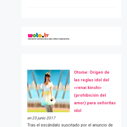
Otome: Orígen de
las reglas idol del
«renai kinshi»
(prohibición del
amor) para señoritas
idol
en 23 junio 2017
Tras el escándalo suscitado por el anuncio de