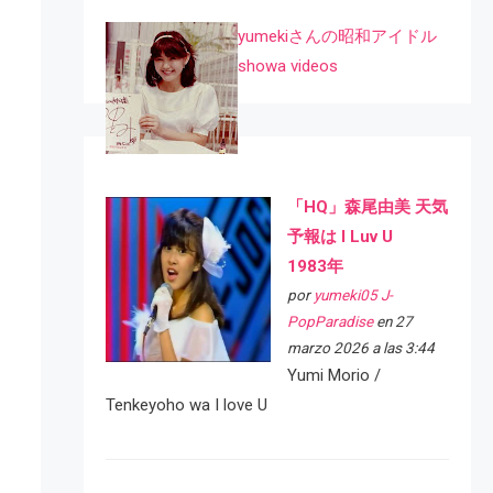
yumekiさんの昭和アイドル
showa videos
「HQ」森尾由美 天気
予報は I Luv U
1983年
por
yumeki05 J-
PopParadise
en 27
marzo 2026 a las 3:44
Yumi Morio /
Tenkeyoho wa I love U