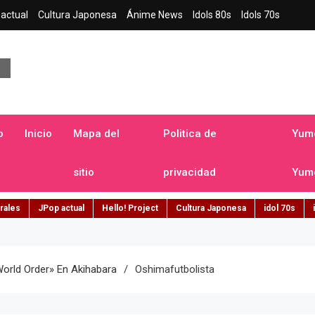
actual
Cultura Japonesa
Ánime News
Idols 80s
Idols 70s
a japonesa en español
o
Inicio
Mapa del
Politica de
Yume
sitio
privacidad
Yume
rales
JPop actual
Hello! Project
Cultura Japonesa
idol 70s
orld Order» En Akihabara
Oshimafutbolista