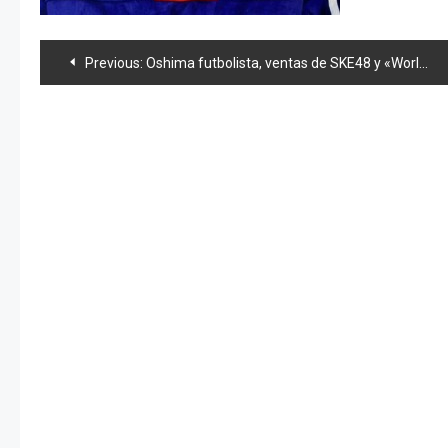
Navegación
Previous:
Oshima futbolista, ventas de SKE48 y «World Order» en Akihabara
de
entradas