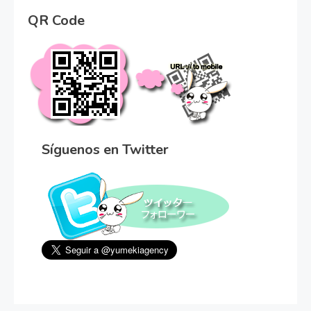
QR Code
Síguenos en Twitter