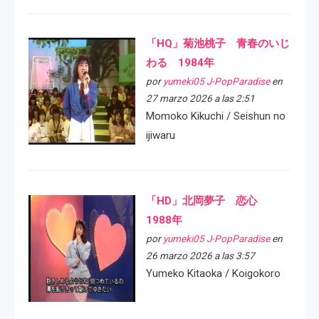
「HQ」菊池桃子 青春のいじ
わる 1984年
por
yumeki05 J-PopParadise
en
27 marzo 2026 a las 2:51
Momoko Kikuchi / Seishun no
ijiwaru
「HD」北岡夢子 恋心
1988年
por
yumeki05 J-PopParadise
en
26 marzo 2026 a las 3:57
Yumeko Kitaoka / Koigokoro