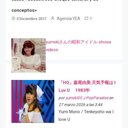
conceptos»
Agencia YEA
3 Diciembre 2017
7
yumekiさんの昭和アイドル showa
videos
「HQ」森尾由美 天気予報は I
Luv U 1983年
por
yumeki05 J-PopParadise
en
27 marzo 2026 a las 3:44
Yumi Morio / Tenkeyoho wa I
love U