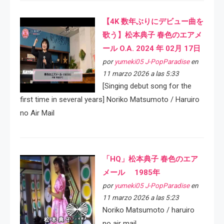
【4K 数年ぶりにデビュー曲を
歌う】松本典子 春色のエアメ
ール O.A. 2024 年 02月 17日
por
yumeki05 J-PopParadise
en
11 marzo 2026 a las 5:33
[Singing debut song for the
first time in several years] Noriko Matsumoto / Haruiro
no Air Mail
「HQ」松本典子 春色のエア
メール 1985年
por
yumeki05 J-PopParadise
en
11 marzo 2026 a las 5:23
Noriko Matsumoto / haruiro
no air mail