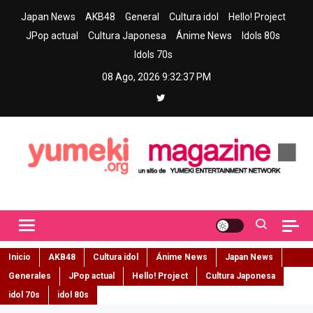
Skip
Japan News
AKB48
General
Cultura idol
Hello! Project
to
JPop actual
Cultura Japonesa
Ánime News
Idols 80s
content
Idols 70s
08 Ago, 2026
9:32:38 PM
Yumeki Magazine
Jpop y musica idol – Tu portal de jpop, movimiento idol y cultura
japonesa en español
Inicio
AKB48
Cultura idol
Ánime News
Japan News
Generales
JPop actual
Hello! Project
Cultura Japonesa
idol 70s
idol 80s