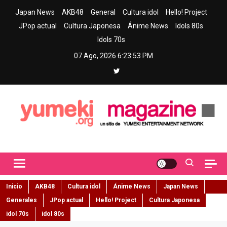
Skip
Japan News
AKB48
General
Cultura idol
Hello! Project
to
JPop actual
Cultura Japonesa
Ánime News
Idols 80s
content
Idols 70s
07 Ago, 2026
6:23:54 PM
Yumeki Magazine
Jpop y musica idol – Tu portal de jpop, movimiento idol y cultura
japonesa en español
Inicio
AKB48
Cultura idol
Ánime News
Japan News
Generales
JPop actual
Hello! Project
Cultura Japonesa
idol 70s
idol 80s