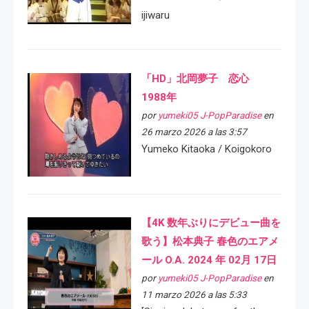
ijiwaru
「HD」北岡夢子 恋心
1988年
por
yumeki05 J-PopParadise
en
26 marzo 2026 a las 3:57
Yumeko Kitaoka / Koigokoro
【4K 数年ぶりにデビュー曲を
歌う】松本典子 春色のエアメ
ール O.A. 2024 年 02月 17日
por
yumeki05 J-PopParadise
en
11 marzo 2026 a las 5:33