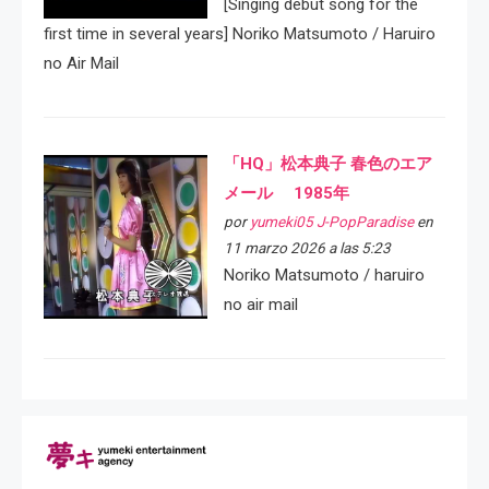
[Singing debut song for the
first time in several years] Noriko Matsumoto / Haruiro
no Air Mail
「HQ」松本典子 春色のエア
メール 1985年
por
yumeki05 J-PopParadise
en
11 marzo 2026 a las 5:23
Noriko Matsumoto / haruiro
no air mail