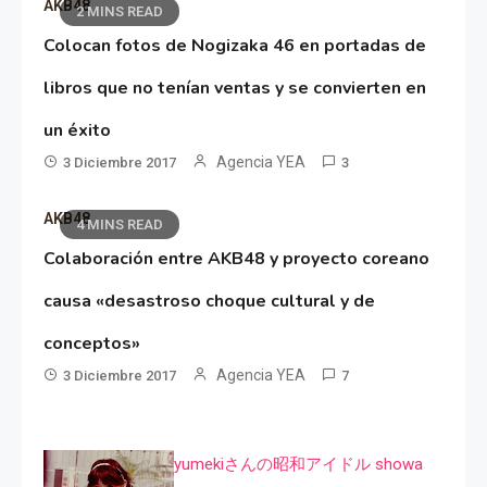
AKB48
2 MINS READ
Colocan fotos de Nogizaka 46 en portadas de
libros que no tenían ventas y se convierten en
un éxito
Agencia YEA
3 Diciembre 2017
3
AKB48
4 MINS READ
Colaboración entre AKB48 y proyecto coreano
causa «desastroso choque cultural y de
conceptos»
Agencia YEA
3 Diciembre 2017
7
yumekiさんの昭和アイドル showa