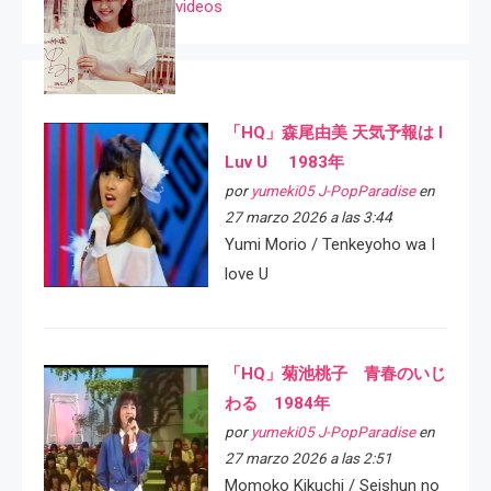
videos
「HQ」森尾由美 天気予報は I
Luv U 1983年
por
yumeki05 J-PopParadise
en
27 marzo 2026 a las 3:44
Yumi Morio / Tenkeyoho wa I
love U
「HQ」菊池桃子 青春のいじ
わる 1984年
por
yumeki05 J-PopParadise
en
27 marzo 2026 a las 2:51
Momoko Kikuchi / Seishun no