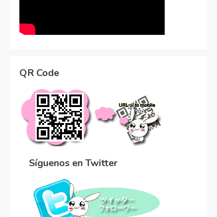
QR Code
Síguenos en Twitter