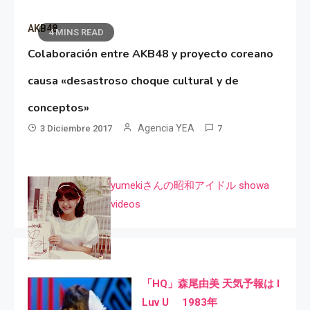
AKB48
4 MINS READ
Colaboración entre AKB48 y proyecto coreano
causa «desastroso choque cultural y de
conceptos»
Agencia YEA
3 Diciembre 2017
7
yumekiさんの昭和アイドル showa
videos
「HQ」森尾由美 天気予報は I
Luv U 1983年