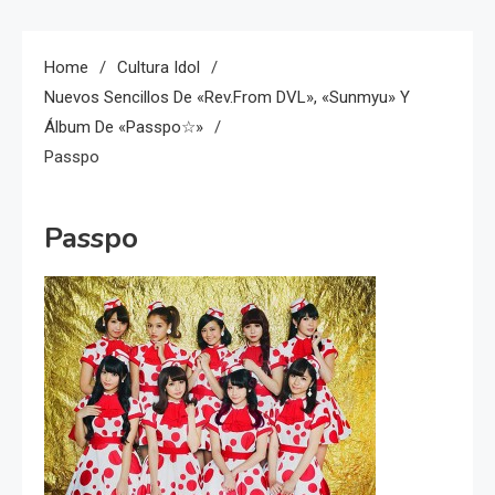
Home
Cultura Idol
Nuevos Sencillos De «Rev.from DVL», «Sunmyu» Y
Álbum De «Passpo☆»
Passpo
Passpo