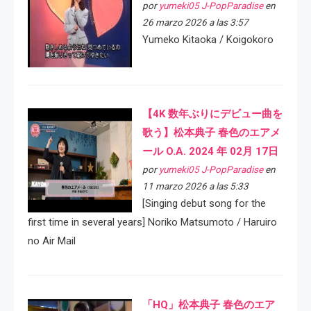
por
yumeki05 J-PopParadise
en
26 marzo 2026 a las 3:57
Yumeko Kitaoka / Koigokoro
【4K 数年ぶりにデビュー曲を
歌う】松本典子 春色のエアメ
ール O.A. 2024 年 02月 17日
por
yumeki05 J-PopParadise
en
11 marzo 2026 a las 5:33
[Singing debut song for the
first time in several years] Noriko Matsumoto / Haruiro
no Air Mail
「HQ」松本典子 春色のエア