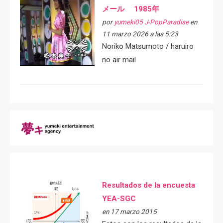
メール 1985年
por
yumeki05 J-PopParadise
en
11 marzo 2026 a las 5:23
Noriko Matsumoto / haruiro
no air mail
Resultados de la encuesta
YEA-SGC
en 17 marzo 2015