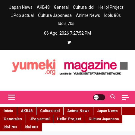
Skip
Japan News
AKB48
General
Cultura idol
Hello! Project
to
JPop actual
Cultura Japonesa
Ánime News
Idols 80s
content
Idols 70s
06 Ago, 2026
7:27:53 PM
Yumeki Magazine
Jpop y musica idol – Tu portal de jpop, movimiento idol y cultura
japonesa en español
Inicio
AKB48
Cultura idol
Ánime News
Japan News
Generales
JPop actual
Hello! Project
Cultura Japonesa
idol 70s
idol 80s