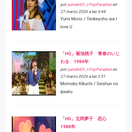
por
yumeki05 J-PopParadise
en
27 marzo 2026 a las 3:44
Yumi Morio / Tenkeyoho wa I
love U
「HQ」菊池桃子 青春のいじ
わる 1984年
por
yumeki05 J-PopParadise
en
27 marzo 2026 a las 2:51
Momoko Kikuchi / Seishun no
ijiwaru
「HD」北岡夢子 恋心
1988年