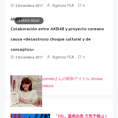
Agencia YEA
3 Diciembre 2017
3
AKB48
4 MINS READ
Colaboración entre AKB48 y proyecto coreano
causa «desastroso choque cultural y de
conceptos»
Agencia YEA
3 Diciembre 2017
7
yumekiさんの昭和アイドル showa
videos
「HQ」森尾由美 天気予報は I