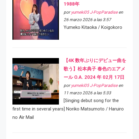
1988年
por
yumeki05 J-PopParadise
en
26 marzo 2026 a las 3:57
Yumeko Kitaoka / Koigokoro
【4K 数年ぶりにデビュー曲を
歌う】松本典子 春色のエアメ
ール O.A. 2024 年 02月 17日
por
yumeki05 J-PopParadise
en
11 marzo 2026 a las 5:33
[Singing debut song for the
first time in several years] Noriko Matsumoto / Haruiro
no Air Mail