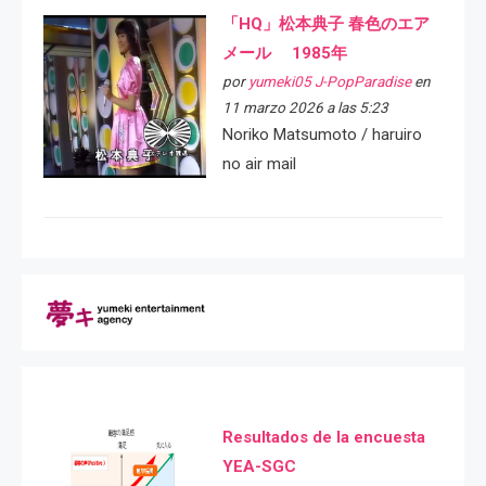
「HQ」松本典子 春色のエア
メール 1985年
por
yumeki05 J-PopParadise
en
11 marzo 2026 a las 5:23
Noriko Matsumoto / haruiro
no air mail
Resultados de la encuesta
YEA-SGC