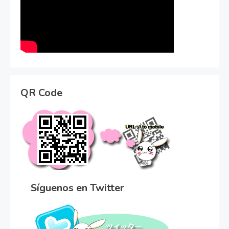
QR Code
Síguenos en Twitter