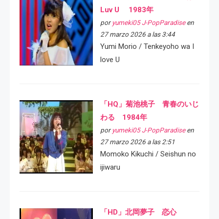
Luv U 1983年
por
yumeki05 J-PopParadise
en
27 marzo 2026 a las 3:44
Yumi Morio / Tenkeyoho wa I
love U
「HQ」菊池桃子 青春のいじ
わる 1984年
por
yumeki05 J-PopParadise
en
27 marzo 2026 a las 2:51
Momoko Kikuchi / Seishun no
ijiwaru
「HD」北岡夢子 恋心