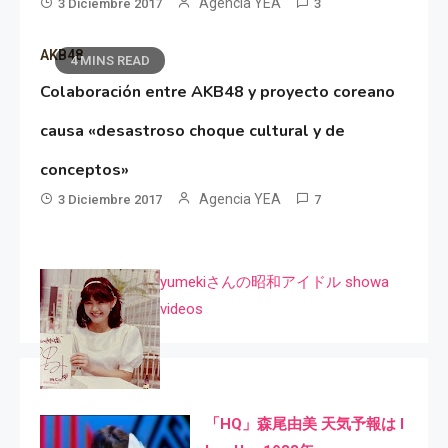
Agencia YEA
3 Diciembre 2017
3
AKB48
4 MINS READ
Colaboración entre AKB48 y proyecto coreano
causa «desastroso choque cultural y de
conceptos»
Agencia YEA
3 Diciembre 2017
7
yumekiさんの昭和アイドル showa
videos
「HQ」森尾由美 天気予報は I