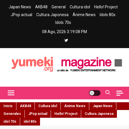
Skip
Japan News
AKB48
General
Cultura idol
Hello! Project
to
JPop actual
Cultura Japonesa
Ánime News
Idols 80s
content
Idols 70s
08 Ago, 2026
3:19:09 PM
Yumeki Magazine
Jpop y musica idol – Tu portal de jpop, movimiento idol y cultura
japonesa en español
Inicio
AKB48
Cultura idol
Ánime News
Japan News
Generales
JPop actual
Hello! Project
Cultura Japonesa
idol 70s
idol 80s