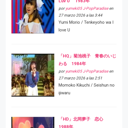
Luv U 1983年
por
yumeki05 J-PopParadise
en
27 marzo 2026 a las 3:44
Yumi Morio / Tenkeyoho wa I
love U
「HQ」菊池桃子 青春のいじ
わる 1984年
por
yumeki05 J-PopParadise
en
27 marzo 2026 a las 2:51
Momoko Kikuchi / Seishun no
ijiwaru
「HD」北岡夢子 恋心
1988年