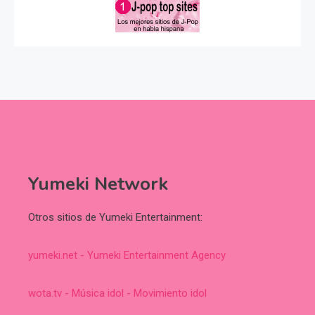
Yumeki Network
Otros sitios de Yumeki Entertainment:
yumeki.net - Yumeki Entertainment Agency
wota.tv - Música idol - Movimiento idol