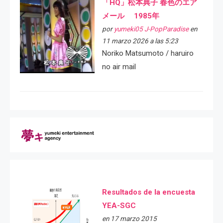
「HQ」松本典子 春色のエア
メール 1985年
por
yumeki05 J-PopParadise
en
11 marzo 2026 a las 5:23
Noriko Matsumoto / haruiro
no air mail
Resultados de la encuesta
YEA-SGC
en 17 marzo 2015