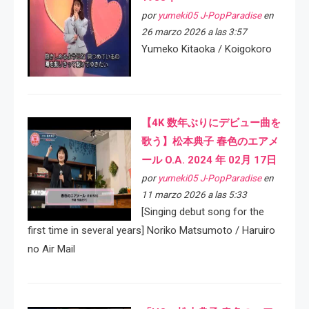
por
yumeki05 J-PopParadise
en
26 marzo 2026 a las 3:57
Yumeko Kitaoka / Koigokoro
【4K 数年ぶりにデビュー曲を
歌う】松本典子 春色のエアメ
ール O.A. 2024 年 02月 17日
por
yumeki05 J-PopParadise
en
11 marzo 2026 a las 5:33
[Singing debut song for the
first time in several years] Noriko Matsumoto / Haruiro
no Air Mail