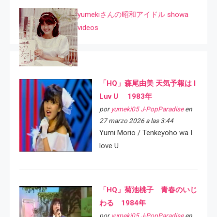
yumekiさんの昭和アイドル showa
videos
「HQ」森尾由美 天気予報は I
Luv U 1983年
por
yumeki05 J-PopParadise
en
27 marzo 2026 a las 3:44
Yumi Morio / Tenkeyoho wa I
love U
「HQ」菊池桃子 青春のいじ
わる 1984年
por
yumeki05 J-PopParadise
en