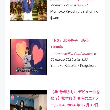
27 marzo 2026 a las 2:51
Momoko Kikuchi / Seishun no
ijiwaru
「HD」北岡夢子 恋心
1988年
por
yumeki05 J-PopParadise
en
26 marzo 2026 a las 3:57
Yumeko Kitaoka / Koigokoro
【4K 数年ぶりにデビュー曲を
歌う】松本典子 春色のエアメ
ール O.A. 2024 年 02月 17日