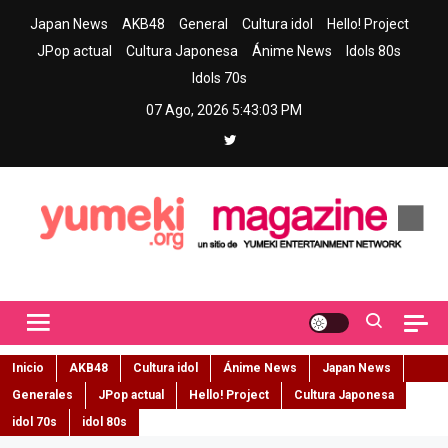
Skip
Japan News
AKB48
General
Cultura idol
Hello! Project
to
JPop actual
Cultura Japonesa
Ánime News
Idols 80s
content
Idols 70s
07 Ago, 2026
5:43:04 PM
Yumeki Magazine
Jpop y musica idol – Tu portal de jpop, movimiento idol y cultura
japonesa en español
Inicio
AKB48
Cultura idol
Ánime News
Japan News
Generales
JPop actual
Hello! Project
Cultura Japonesa
idol 70s
idol 80s