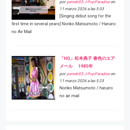
por
yumeki05 J-PopParadise
en
11 marzo 2026 a las 5:33
[Singing debut song for the
first time in several years] Noriko Matsumoto / Haruiro
no Air Mail
「HQ」松本典子 春色のエア
メール 1985年
por
yumeki05 J-PopParadise
en
11 marzo 2026 a las 5:23
Noriko Matsumoto / haruiro
no air mail