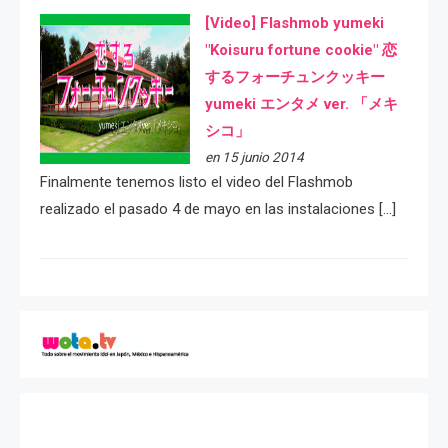
[Video] Flashmob yumeki
"Koisuru fortune cookie" 恋
するフォーチュンクッキー
yumeki エンタメ ver. 「メキ
シコ」
en 15 junio 2014
Finalmente tenemos listo el video del Flashmob
realizado el pasado 4 de mayo en las instalaciones […]