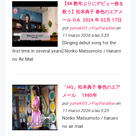
【4K 数年ぶりにデビュー曲を
歌う】松本典子 春色のエアメ
ール O.A. 2024 年 02月 17日
por
yumeki05 J-PopParadise
en
11 marzo 2026 a las 5:33
[Singing debut song for the
first time in several years] Noriko Matsumoto / Haruiro
no Air Mail
「HQ」松本典子 春色のエア
メール 1985年
por
yumeki05 J-PopParadise
en
11 marzo 2026 a las 5:23
Noriko Matsumoto / haruiro
no air mail