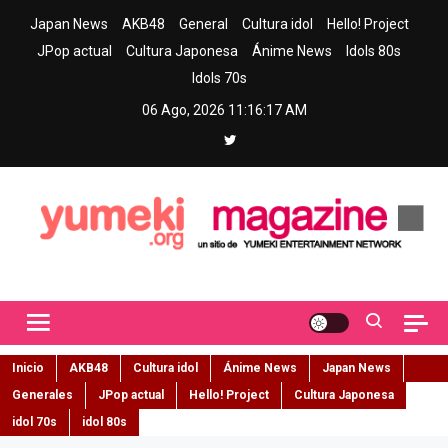
Skip
Japan News
AKB48
General
Cultura idol
Hello! Project
to
JPop actual
Cultura Japonesa
Ánime News
Idols 80s
content
Idols 70s
06 Ago, 2026
11:16:18 AM
Yumeki Magazine
Jpop y musica idol – Tu portal de jpop, movimiento idol y cultura
japonesa en español
Inicio
AKB48
Cultura idol
Ánime News
Japan News
Generales
JPop actual
Hello! Project
Cultura Japonesa
idol 70s
idol 80s