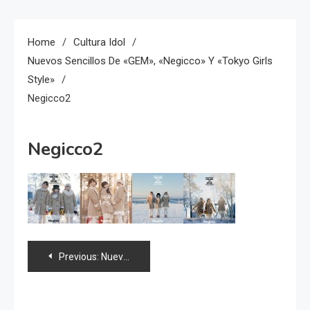
Home
Cultura Idol
Nuevos Sencillos De «GEM», «Negicco» Y «Tokyo Girls
Style»
Negicco2
Negicco2
Navegación
Previous:
Nuevos sencillos de «GEM», «Negicco» y «Tokyo Girls Style»
de