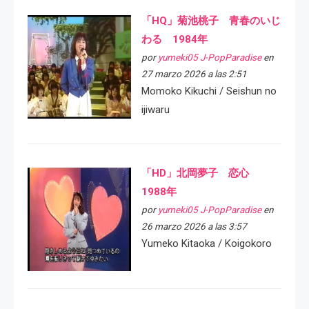
「HQ」菊池桃子 青春のいじ
わる 1984年
por
yumeki05 J-PopParadise
en
27 marzo 2026 a las 2:51
Momoko Kikuchi / Seishun no
ijiwaru
「HD」北岡夢子 恋心
1988年
por
yumeki05 J-PopParadise
en
26 marzo 2026 a las 3:57
Yumeko Kitaoka / Koigokoro