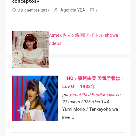
conceptos»
Agencia YEA
3 Diciembre 2017
7
yumekiさんの昭和アイドル showa
videos
「HQ」森尾由美 天気予報は I
Luv U 1983年
por
yumeki05 J-PopParadise
en
27 marzo 2026 a las 3:44
Yumi Morio / Tenkeyoho wa I
love U