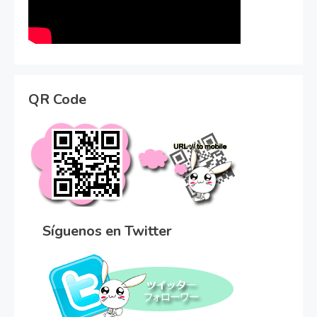
QR Code
Síguenos en Twitter