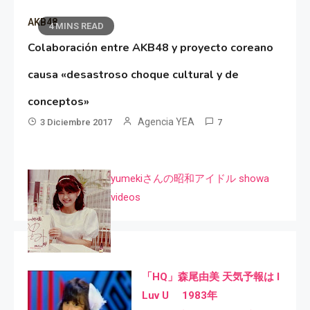
AKB48
4 MINS READ
Colaboración entre AKB48 y proyecto coreano
causa «desastroso choque cultural y de
conceptos»
Agencia YEA
3 Diciembre 2017
7
yumekiさんの昭和アイドル showa
videos
「HQ」森尾由美 天気予報は I
Luv U 1983年