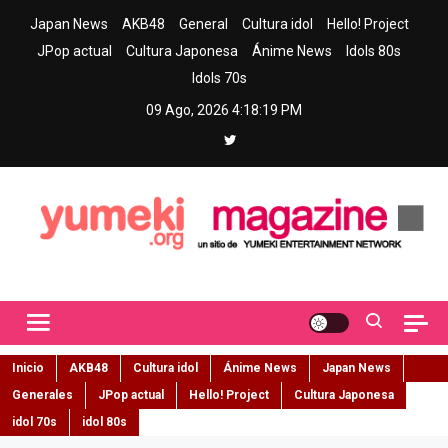
Skip
Japan News
AKB48
General
Cultura idol
Hello! Project
to
JPop actual
Cultura Japonesa
Ánime News
Idols 80s
content
Idols 70s
09 Ago, 2026
4:18:20 PM
Yumeki Magazine
Jpop y musica idol – Tu portal de jpop, movimiento idol y cultura
japonesa en español
Inicio
AKB48
Cultura idol
Ánime News
Japan News
Generales
JPop actual
Hello! Project
Cultura Japonesa
idol 70s
idol 80s