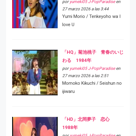
por
yumeki05 J-PopParadise
en
27 marzo 2026 a las 3:44
Yumi Morio / Tenkeyoho wa I
love U
「HQ」菊池桃子 青春のいじ
わる 1984年
por
yumeki05 J-PopParadise
en
27 marzo 2026 a las 2:51
Momoko Kikuchi / Seishun no
ijiwaru
「HD」北岡夢子 恋心
1988年
por
yumeki05 J-PopParadise
en