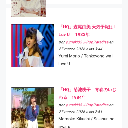
「HQ」森尾由美 天気予報は I
Luv U 1983年
por
yumeki05 J-PopParadise
en
27 marzo 2026 a las 3:44
Yumi Morio / Tenkeyoho wa I
love U
「HQ」菊池桃子 青春のいじ
わる 1984年
por
yumeki05 J-PopParadise
en
27 marzo 2026 a las 2:51
Momoko Kikuchi / Seishun no
ijiwaru