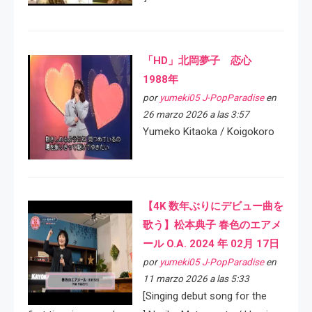
「HD」北岡夢子 恋心
1988年
por
yumeki05 J-PopParadise
en
26 marzo 2026 a las 3:57
Yumeko Kitaoka / Koigokoro
【4K 数年ぶりにデビュー曲を
歌う】松本典子 春色のエアメ
ール O.A. 2024 年 02月 17日
por
yumeki05 J-PopParadise
en
11 marzo 2026 a las 5:33
[Singing debut song for the