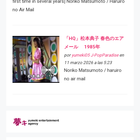
first time in several years] Noriko Matsumoto / Haruiro
no Air Mail
「HQ」松本典子 春色のエア
メール 1985年
por
yumeki05 J-PopParadise
en
11 marzo 2026 a las 5:23
Noriko Matsumoto / haruiro
no air mail