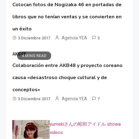
Colocan fotos de Nogizaka 46 en portadas de
libros que no tenían ventas y se convierten en
un éxito
Agencia YEA
3 Diciembre 2017
3
AKB48
4 MINS READ
Colaboración entre AKB48 y proyecto coreano
causa «desastroso choque cultural y de
conceptos»
Agencia YEA
3 Diciembre 2017
7
yumekiさんの昭和アイドル showa
videos