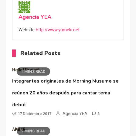
Agencia YEA
Website
http://www.yumeki.net
Related Posts
Hello! Project
4 MINS READ
Integrantes originales de Morning Musume se
reúnen 20 años después para cantar tema
debut
Agencia YEA
17 Diciembre 2017
3
AKB48
2 MINS READ