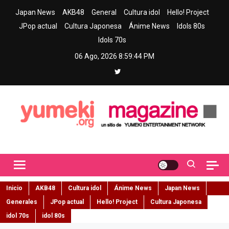
Skip
Japan News
AKB48
General
Cultura idol
Hello! Project
to
JPop actual
Cultura Japonesa
Ánime News
Idols 80s
content
Idols 70s
06 Ago, 2026
8:59:45 PM
Yumeki Magazine
Jpop y musica idol – Tu portal de jpop, movimiento idol y cultura
japonesa en español
Inicio
AKB48
Cultura idol
Ánime News
Japan News
Generales
JPop actual
Hello! Project
Cultura Japonesa
idol 70s
idol 80s