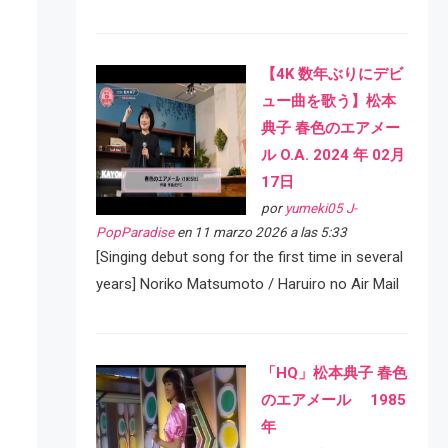
【4K 数年ぶりにデビ
ュー曲を歌う】松本
典子 春色のエアメー
ル O.A. 2024 年 02月
17日
por
yumeki05 J-
PopParadise
en 11 marzo 2026 a las 5:33
[Singing debut song for the first time in several
years] Noriko Matsumoto / Haruiro no Air Mail
「HQ」松本典子 春色
のエアメール 1985
年