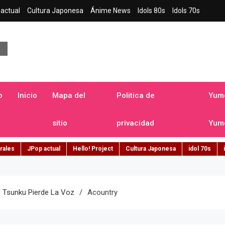
actual
Cultura Japonesa
Ánime News
Idols 80s
Idols 70s
a japonesa en español
o
Inicio
Mapa del
Politica de
Yume
sitio
privacidad
Yume
rales
JPop actual
Hello! Project
Cultura Japonesa
idol 70s
 Y Tsunku Pierde La Voz
Acountry