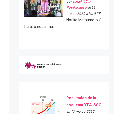
por
yumeki05 J-
PopParadise
en 11
marzo 2026 a las 5:23
Noriko Matsumoto /
haruiro no air mail
Resultados de la
encuesta YEA-SGC
en 17 marzo 2015