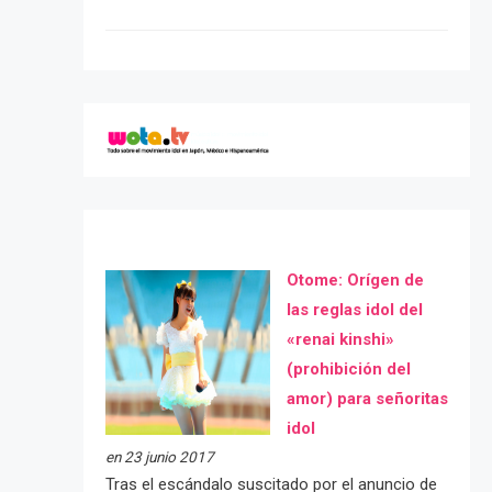
Otome: Orígen de
las reglas idol del
«renai kinshi»
(prohibición del
amor) para señoritas
idol
en 23 junio 2017
Tras el escándalo suscitado por el anuncio de