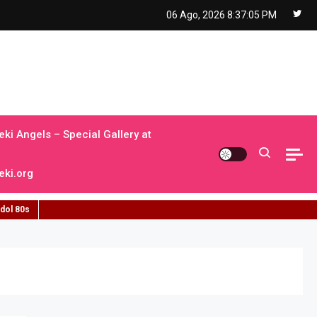
06 Ago, 2026
8:37:05 PM
ki Angels – Special Gallery at
ki.org
idol 80s