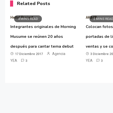
Related Posts
Hello! Project
AKB48
4 MINS READ
2 MINS REA
Integrantes originales de Morning
Colocan fotos
Musume se reúnen 20 años
portadas de l
después para cantar tema debut
ventas y se co
Agencia
17 Diciembre 2017
3 Diciembre 2
YEA
YEA
3
3