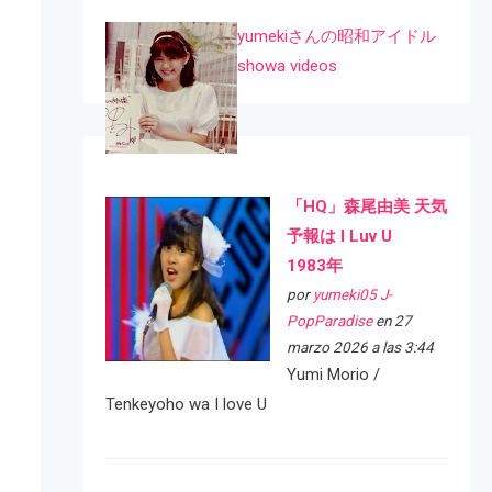
yumekiさんの昭和アイドル
showa videos
「HQ」森尾由美 天気
予報は I Luv U
1983年
por
yumeki05 J-
PopParadise
en 27
marzo 2026 a las 3:44
Yumi Morio /
Tenkeyoho wa I love U