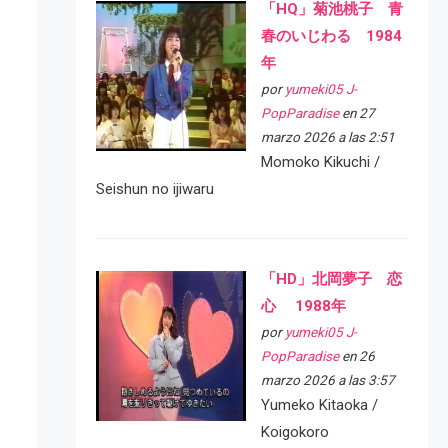
「HQ」菊池桃子 青
春のいじわる 1984
年
por
yumeki05 J-
PopParadise
en 27
marzo 2026 a las 2:51
Momoko Kikuchi /
Seishun no ijiwaru
「HD」北岡夢子 恋
心 1988年
por
yumeki05 J-
PopParadise
en 26
marzo 2026 a las 3:57
Yumeko Kitaoka /
Koigokoro