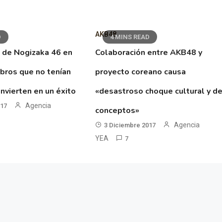
AKB48
D
4 MINS READ
 de Nogizaka 46 en
Colaboración entre AKB48 y
ibros que no tenían
proyecto coreano causa
nvierten en un éxito
«desastroso choque cultural y d
Agencia
017
conceptos»
Agencia
3 Diciembre 2017
YEA
7