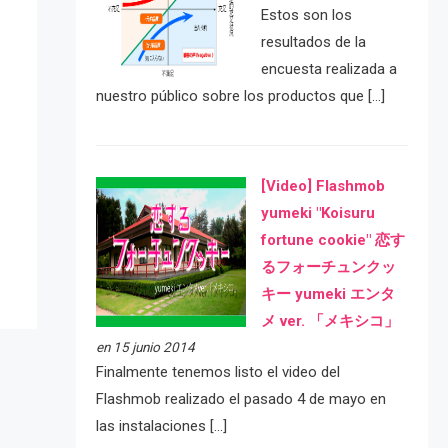
Estos son los
resultados de la
encuesta realizada a
nuestro público sobre los productos que […]
e
[Video] Flashmob
yumeki "Koisuru
fortune cookie" 恋す
るフォーチュンクッ
キー yumeki エンタ
メ ver. 「メキシコ」
en 15 junio 2014
Finalmente tenemos listo el video del
Flashmob realizado el pasado 4 de mayo en
las instalaciones […]