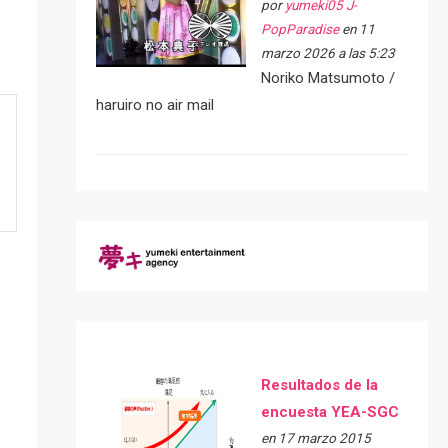
por
yumeki05 J-
PopParadise
en 11
marzo 2026 a las 5:23
Noriko Matsumoto /
haruiro no air mail
Resultados de la
encuesta YEA-SGC
en 17 marzo 2015
e