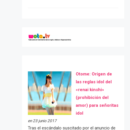
Otome: Orígen de
las reglas idol del
«renai kinshi»
(prohibición del
amor) para señoritas
idol
en 23 junio 2017
Tras el escándalo suscitado por el anuncio de