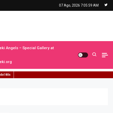
07 Ago, 2026
7:06:00 AM
ki Angels – Special Gallery at
ki.org
idol 80s