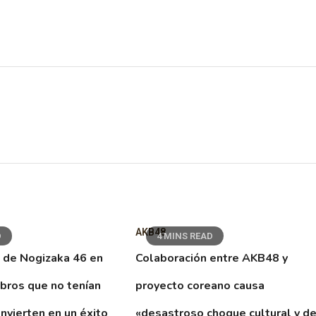
AKB48
D
4 MINS READ
 de Nogizaka 46 en
Colaboración entre AKB48 y
ibros que no tenían
proyecto coreano causa
nvierten en un éxito
«desastroso choque cultural y d