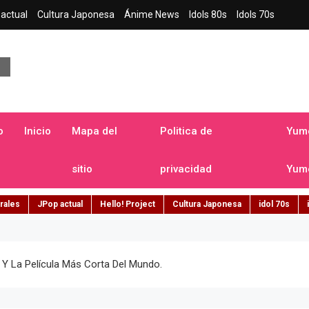
actual
Cultura Japonesa
Ánime News
Idols 80s
Idols 70s
a japonesa en español
o
Inicio
Mapa del
Politica de
Yume
sitio
privacidad
Yume
rales
JPop actual
Hello! Project
Cultura Japonesa
idol 70s
 La Película Más Corta Del Mundo.