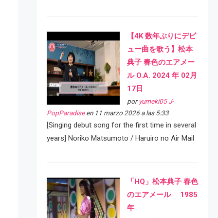
【4K 数年ぶりにデビ
ュー曲を歌う】松本
典子 春色のエアメー
ル O.A. 2024 年 02月
17日
por
yumeki05 J-
PopParadise
en 11 marzo 2026 a las 5:33
[Singing debut song for the first time in several
years] Noriko Matsumoto / Haruiro no Air Mail
「HQ」松本典子 春色
のエアメール 1985
年