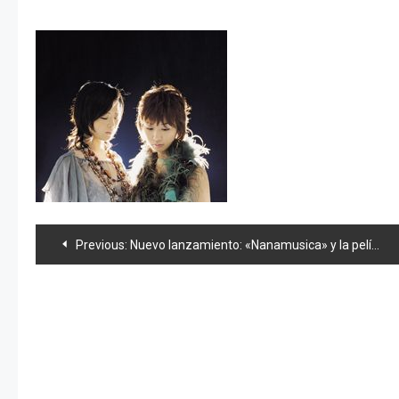
Navegación
Previous:
Nuevo lanzamiento: «Nanamusica» y la película más corta del mundo.
de
entradas