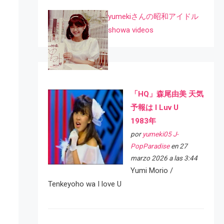
yumekiさんの昭和アイドル
showa videos
「HQ」森尾由美 天気
予報は I Luv U
1983年
por
yumeki05 J-
PopParadise
en 27
marzo 2026 a las 3:44
Yumi Morio /
Tenkeyoho wa I love U