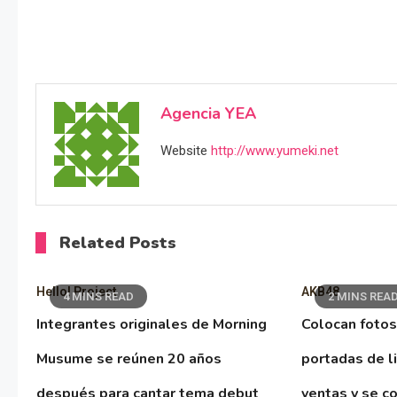
Agencia YEA
Website
http://www.yumeki.net
Related Posts
Hello! Project
AKB48
4 MINS READ
2 MINS REA
Integrantes originales de Morning
Colocan fotos
Musume se reúnen 20 años
portadas de l
después para cantar tema debut
ventas y se co