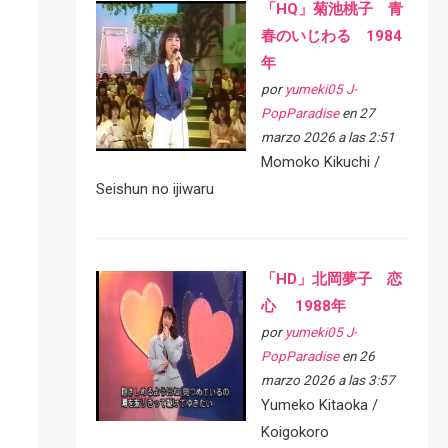
「HQ」菊池桃子 青
春のいじわる 1984
年
por
yumeki05 J-
PopParadise
en 27
marzo 2026 a las 2:51
Momoko Kikuchi /
Seishun no ijiwaru
「HD」北岡夢子 恋
心 1988年
por
yumeki05 J-
PopParadise
en 26
marzo 2026 a las 3:57
Yumeko Kitaoka /
Koigokoro