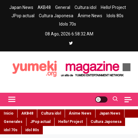
Skip
Japan News
AKB48
General
Cultura idol
Hello! Project
to
JPop actual
Cultura Japonesa
Ánime News
Idols 80s
content
Idols 70s
08 Ago, 2026
6:58:32 AM
Yumeki Magazine
Jpop y musica idol – Tu portal de jpop, movimiento idol y cultura
japonesa en español
Inicio
AKB48
Cultura idol
Ánime News
Japan News
Generales
JPop actual
Hello! Project
Cultura Japonesa
idol 70s
idol 80s