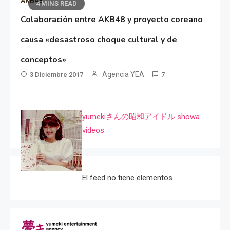
AKB48
4 MINS READ
Colaboración entre AKB48 y proyecto coreano
causa «desastroso choque cultural y de
conceptos»
Agencia YEA
3 Diciembre 2017
7
yumekiさんの昭和アイドル showa
videos
El feed no tiene elementos.