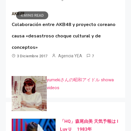
AKB48
4 MINS READ
Colaboración entre AKB48 y proyecto coreano
causa «desastroso choque cultural y de
conceptos»
Agencia YEA
3 Diciembre 2017
7
yumekiさんの昭和アイドル showa
videos
「HQ」森尾由美 天気予報は I
Luv U 1983年