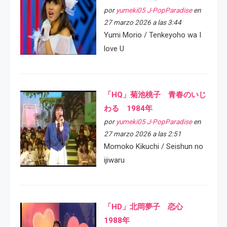
por
yumeki05 J-PopParadise
en
27 marzo 2026 a las 3:44
Yumi Morio / Tenkeyoho wa I
love U
「HQ」菊池桃子 青春のいじ
わる 1984年
por
yumeki05 J-PopParadise
en
27 marzo 2026 a las 2:51
Momoko Kikuchi / Seishun no
ijiwaru
「HD」北岡夢子 恋心
1988年