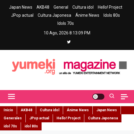
Skip
Japan News
AKB48
General
Cultura idol
Hello! Project
to
JPop actual
Cultura Japonesa
Ánime News
Idols 80s
content
Idols 70s
10 Ago, 2026
8:13:10 PM
Yumeki Magazine
Jpop y musica idol – Tu portal de jpop, movimiento idol y cultura
japonesa en español
Inicio
AKB48
Cultura idol
Ánime News
Japan News
Generales
JPop actual
Hello! Project
Cultura Japonesa
idol 70s
idol 80s