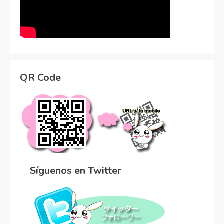
QR Code
Síguenos en Twitter