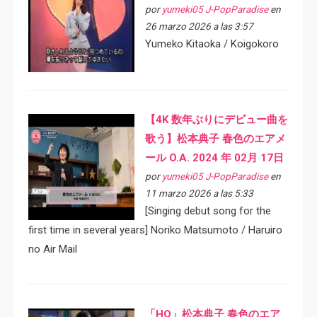
por
yumeki05 J-PopParadise
en
26 marzo 2026 a las 3:57
Yumeko Kitaoka / Koigokoro
【4K 数年ぶりにデビュー曲を
歌う】松本典子 春色のエアメ
ール O.A. 2024 年 02月 17日
por
yumeki05 J-PopParadise
en
11 marzo 2026 a las 5:33
[Singing debut song for the
first time in several years] Noriko Matsumoto / Haruiro
no Air Mail
「HQ」松本典子 春色のエア