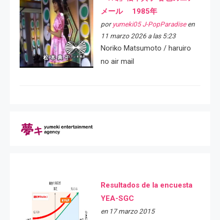
メール 1985年
por
yumeki05 J-PopParadise
en
11 marzo 2026 a las 5:23
Noriko Matsumoto / haruiro
no air mail
Resultados de la encuesta
YEA-SGC
en 17 marzo 2015