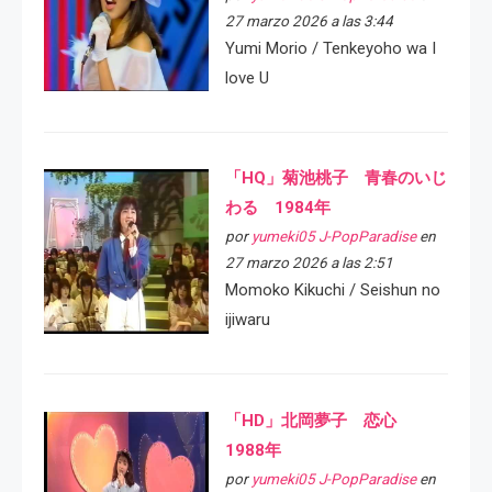
27 marzo 2026 a las 3:44
Yumi Morio / Tenkeyoho wa I
love U
「HQ」菊池桃子 青春のいじ
わる 1984年
por
yumeki05 J-PopParadise
en
27 marzo 2026 a las 2:51
Momoko Kikuchi / Seishun no
ijiwaru
「HD」北岡夢子 恋心
1988年
por
yumeki05 J-PopParadise
en