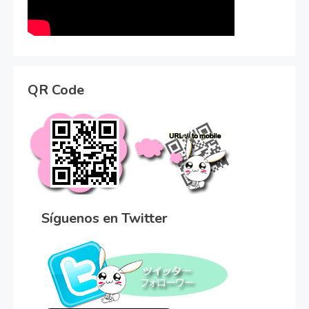
QR Code
Síguenos en Twitter