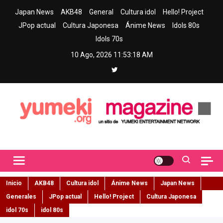
Skip
Japan News
AKB48
General
Cultura idol
Hello! Project
to
JPop actual
Cultura Japonesa
Ánime News
Idols 80s
content
Idols 70s
10 Ago, 2026
11:53:19 AM
Yumeki Magazine
Jpop y musica idol – Tu portal de jpop, movimiento idol y cultura
japonesa en español
Inicio
AKB48
Cultura idol
Ánime News
Japan News
Generales
JPop actual
Hello! Project
Cultura Japonesa
idol 70s
idol 80s