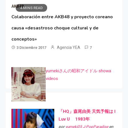
AKB48
4 MINS READ
Colaboración entre AKB48 y proyecto coreano
causa «desastroso choque cultural y de
conceptos»
Agencia YEA
3 Diciembre 2017
7
yumekiさんの昭和アイドル showa
videos
「HQ」森尾由美 天気予報は I
Luv U 1983年
por
yumeki05 J-PopParadise
en