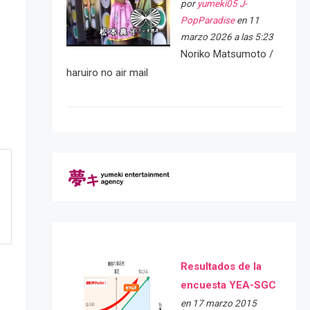
por
yumeki05 J-
PopParadise
en 11
marzo 2026 a las 5:23
Noriko Matsumoto /
haruiro no air mail
Resultados de la
encuesta YEA-SGC
en 17 marzo 2015