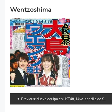
Wentzoshima
Navegación
Previous:
Nuevo equipo en HKT48, 14vo. sencillo de SKE48 y news 48
de