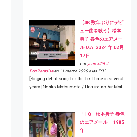
【4K 数年ぶりにデビ
ュー曲を歌う】松本
典子 春色のエアメー
ル O.A. 2024 年 02月
17日
por
yumeki05 J-
PopParadise
en 11 marzo 2026 a las 5:33
[Singing debut song for the first time in several
years] Noriko Matsumoto / Haruiro no Air Mail
「HQ」松本典子 春色
のエアメール 1985
年