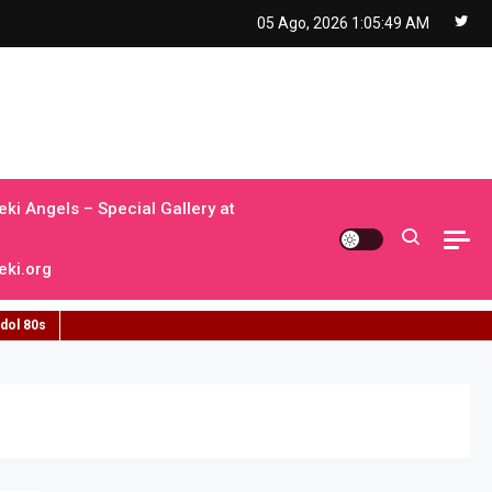
05 Ago, 2026
1:05:50 AM
ki Angels – Special Gallery at
ki.org
idol 80s