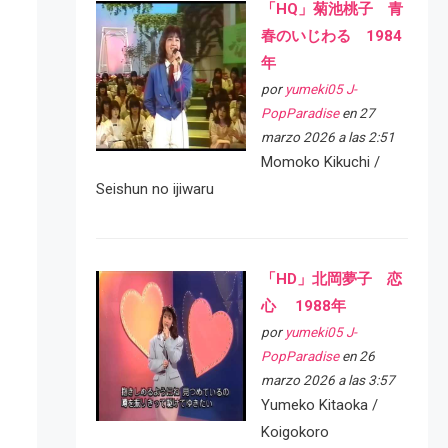
「HQ」菊池桃子 青
春のいじわる 1984
年
por
yumeki05 J-
PopParadise
en 27
marzo 2026 a las 2:51
Momoko Kikuchi /
Seishun no ijiwaru
「HD」北岡夢子 恋
心 1988年
por
yumeki05 J-
PopParadise
en 26
marzo 2026 a las 3:57
Yumeko Kitaoka /
Koigokoro