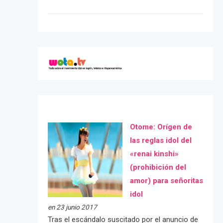
Otome: Orígen de
las reglas idol del
«renai kinshi»
(prohibición del
amor) para señoritas
idol
en 23 junio 2017
Tras el escándalo suscitado por el anuncio de