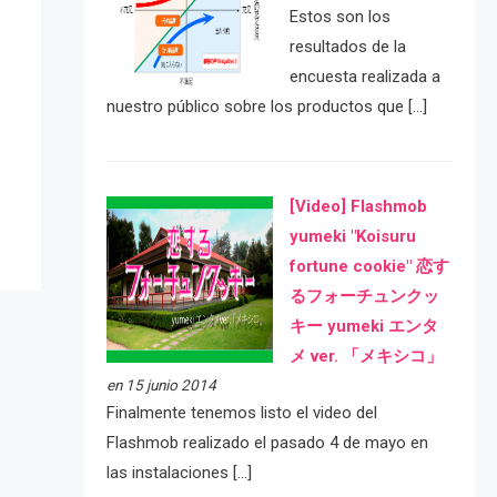
Estos son los
resultados de la
encuesta realizada a
nuestro público sobre los productos que […]
e
[Video] Flashmob
yumeki "Koisuru
fortune cookie" 恋す
るフォーチュンクッ
キー yumeki エンタ
メ ver. 「メキシコ」
en 15 junio 2014
Finalmente tenemos listo el video del
Flashmob realizado el pasado 4 de mayo en
las instalaciones […]