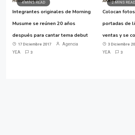
Hello! Project
AKB48
4 MINS READ
2 MINS REA
Integrantes originales de Morning
Colocan fotos
Musume se reúnen 20 años
portadas de l
después para cantar tema debut
ventas y se co
Agencia
17 Diciembre 2017
3 Diciembre 2
YEA
YEA
3
3