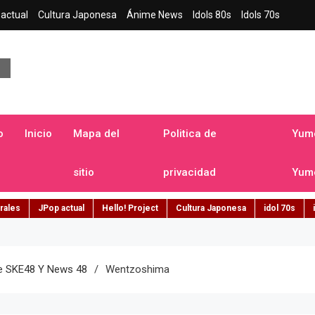
actual
Cultura Japonesa
Ánime News
Idols 80s
Idols 70s
a japonesa en español
o
Inicio
Mapa del
Politica de
Yume
sitio
privacidad
Yume
rales
JPop actual
Hello! Project
Cultura Japonesa
idol 70s
De SKE48 Y News 48
Wentzoshima