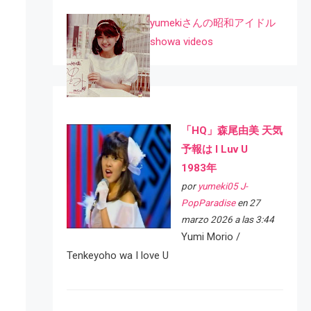
yumekiさんの昭和アイドル
showa videos
「HQ」森尾由美 天気
予報は I Luv U
1983年
por
yumeki05 J-
PopParadise
en 27
marzo 2026 a las 3:44
Yumi Morio /
Tenkeyoho wa I love U