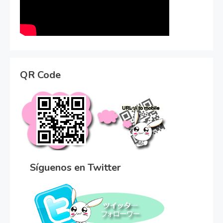
QR Code
Síguenos en Twitter