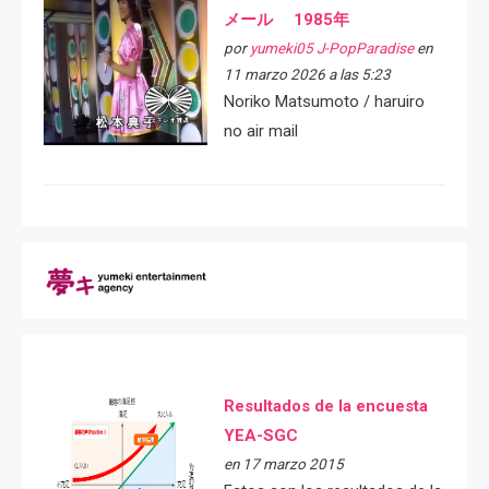
メール 1985年
por
yumeki05 J-PopParadise
en
11 marzo 2026 a las 5:23
Noriko Matsumoto / haruiro
no air mail
Resultados de la encuesta
YEA-SGC
en 17 marzo 2015