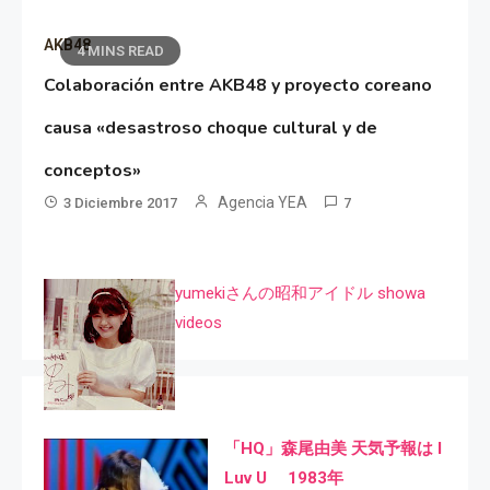
AKB48
4 MINS READ
Colaboración entre AKB48 y proyecto coreano
causa «desastroso choque cultural y de
conceptos»
Agencia YEA
3 Diciembre 2017
7
yumekiさんの昭和アイドル showa
videos
「HQ」森尾由美 天気予報は I
Luv U 1983年