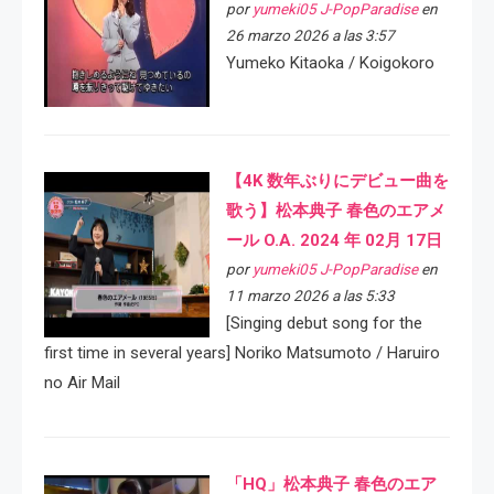
por
yumeki05 J-PopParadise
en
26 marzo 2026 a las 3:57
Yumeko Kitaoka / Koigokoro
【4K 数年ぶりにデビュー曲を
歌う】松本典子 春色のエアメ
ール O.A. 2024 年 02月 17日
por
yumeki05 J-PopParadise
en
11 marzo 2026 a las 5:33
[Singing debut song for the
first time in several years] Noriko Matsumoto / Haruiro
no Air Mail
「HQ」松本典子 春色のエア