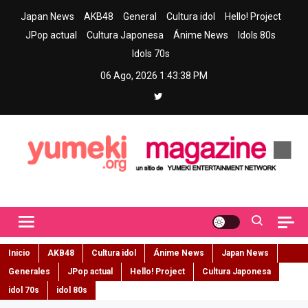
Skip
Japan News
AKB48
General
Cultura idol
Hello! Project
to
JPop actual
Cultura Japonesa
Ánime News
Idols 80s
content
Idols 70s
06 Ago, 2026
1:43:39 PM
Yumeki Magazine
Jpop y musica idol – Tu portal de jpop, movimiento idol y cultura
japonesa en español
Inicio
AKB48
Cultura idol
Ánime News
Japan News
Generales
JPop actual
Hello! Project
Cultura Japonesa
idol 70s
idol 80s