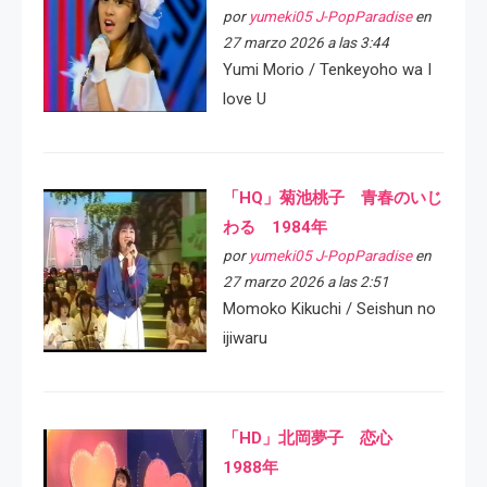
por
yumeki05 J-PopParadise
en
27 marzo 2026 a las 3:44
Yumi Morio / Tenkeyoho wa I
love U
「HQ」菊池桃子 青春のいじ
わる 1984年
por
yumeki05 J-PopParadise
en
27 marzo 2026 a las 2:51
Momoko Kikuchi / Seishun no
ijiwaru
「HD」北岡夢子 恋心
1988年