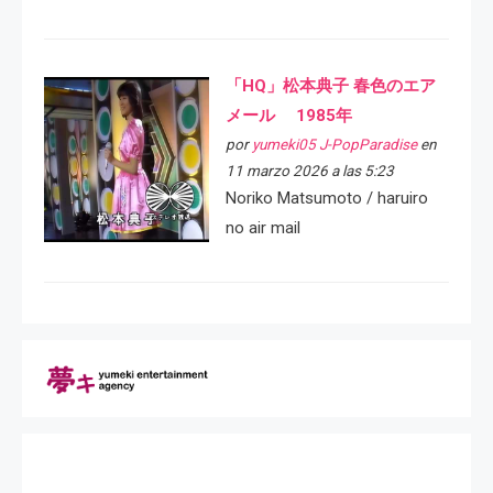
「HQ」松本典子 春色のエア
メール 1985年
por
yumeki05 J-PopParadise
en
11 marzo 2026 a las 5:23
Noriko Matsumoto / haruiro
no air mail