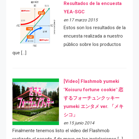
Resultados de la encuesta
YEA-SGC
en 17 marzo 2015
Estos son los resultados de la
encuesta realizada a nuestro
público sobre los productos
que […]
[Video] Flashmob yumeki
"Koisuru fortune cookie" 恋
するフォーチュンクッキー
yumeki エンタメ ver. 「メキ
シコ」
en 15 junio 2014
Finalmente tenemos listo el video del Flashmob
realizado el pasado 4 de mayo en las instalaciones […]