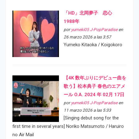
「HD」北岡夢子 恋心
1988年
por
yumeki05 J-PopParadise
en
26 marzo 2026 a las 3:57
Yumeko Kitaoka / Koigokoro
【4K 数年ぶりにデビュー曲を
歌う】松本典子 春色のエアメ
ール O.A. 2024 年 02月 17日
por
yumeki05 J-PopParadise
en
11 marzo 2026 a las 5:33
[Singing debut song for the
first time in several years] Noriko Matsumoto / Haruiro
no Air Mail