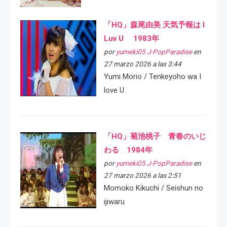
「HQ」森尾由美 天気予報は I
Luv U 1983年
por
yumeki05 J-PopParadise
en
27 marzo 2026 a las 3:44
Yumi Morio / Tenkeyoho wa I
love U
「HQ」菊池桃子 青春のいじ
わる 1984年
por
yumeki05 J-PopParadise
en
27 marzo 2026 a las 2:51
Momoko Kikuchi / Seishun no
ijiwaru