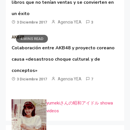
libros que no tenían ventas y se convierten en
un éxito
Agencia YEA
3 Diciembre 2017
3
AKB48
4 MINS READ
Colaboración entre AKB48 y proyecto coreano
causa «desastroso choque cultural y de
conceptos»
Agencia YEA
3 Diciembre 2017
7
yumekiさんの昭和アイドル showa
videos