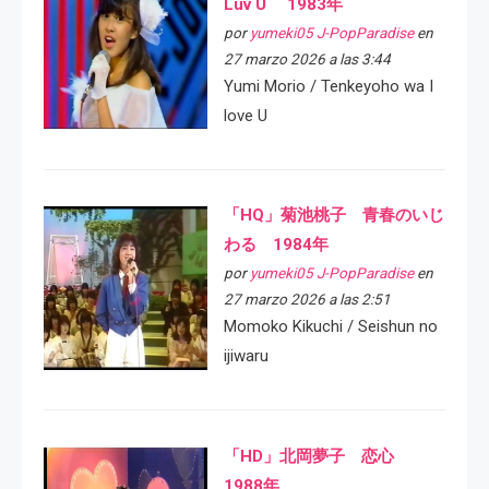
Luv U 1983年
por
yumeki05 J-PopParadise
en
27 marzo 2026 a las 3:44
Yumi Morio / Tenkeyoho wa I
love U
「HQ」菊池桃子 青春のいじ
わる 1984年
por
yumeki05 J-PopParadise
en
27 marzo 2026 a las 2:51
Momoko Kikuchi / Seishun no
ijiwaru
「HD」北岡夢子 恋心
1988年