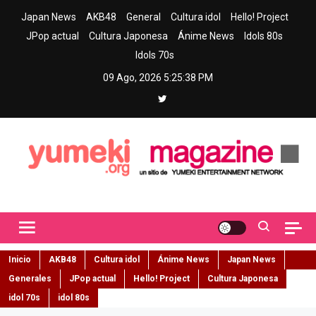
Skip
Japan News
AKB48
General
Cultura idol
Hello! Project
to
JPop actual
Cultura Japonesa
Ánime News
Idols 80s
content
Idols 70s
09 Ago, 2026
5:25:39 PM
Yumeki Magazine
Jpop y musica idol – Tu portal de jpop, movimiento idol y cultura
japonesa en español
Inicio
AKB48
Cultura idol
Ánime News
Japan News
Generales
JPop actual
Hello! Project
Cultura Japonesa
idol 70s
idol 80s