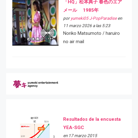
「HQ」松本典子 春色のエア
メール 1985年
por
yumeki05 J-PopParadise
en
11 marzo 2026 a las 5:23
Noriko Matsumoto / haruiro
no air mail
Resultados de la encuesta
YEA-SGC
en 17 marzo 2015