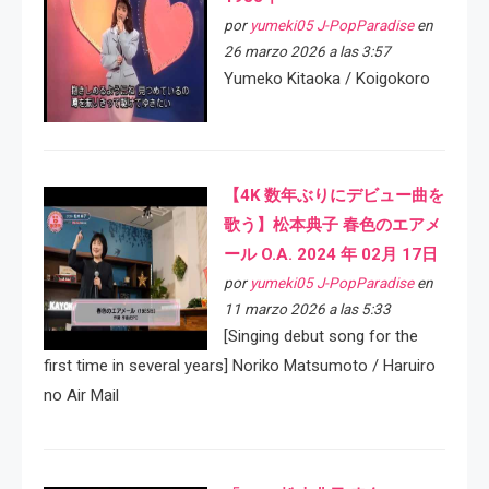
por
yumeki05 J-PopParadise
en
26 marzo 2026 a las 3:57
Yumeko Kitaoka / Koigokoro
【4K 数年ぶりにデビュー曲を
歌う】松本典子 春色のエアメ
ール O.A. 2024 年 02月 17日
por
yumeki05 J-PopParadise
en
11 marzo 2026 a las 5:33
[Singing debut song for the
first time in several years] Noriko Matsumoto / Haruiro
no Air Mail