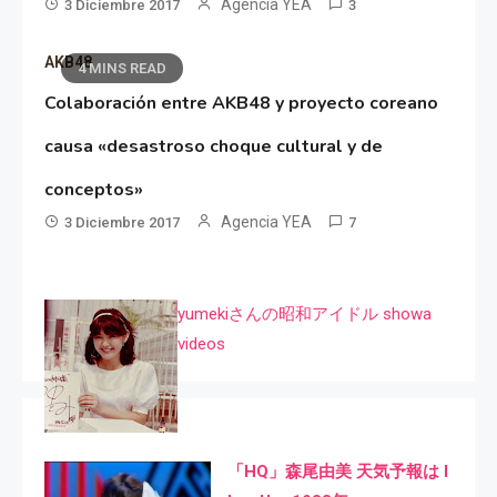
Agencia YEA
3 Diciembre 2017
3
AKB48
4 MINS READ
Colaboración entre AKB48 y proyecto coreano
causa «desastroso choque cultural y de
conceptos»
Agencia YEA
3 Diciembre 2017
7
yumekiさんの昭和アイドル showa
videos
「HQ」森尾由美 天気予報は I