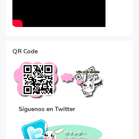
QR Code
Síguenos en Twitter