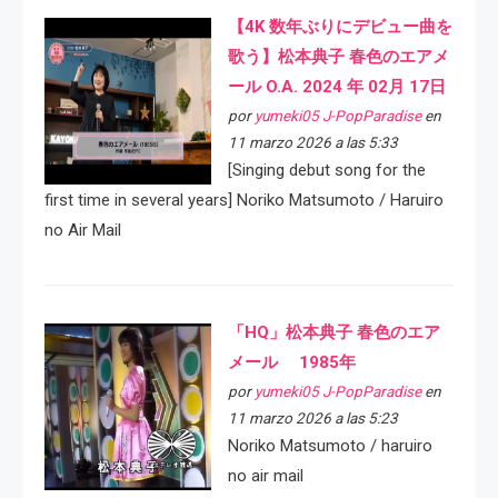
【4K 数年ぶりにデビュー曲を
歌う】松本典子 春色のエアメ
ール O.A. 2024 年 02月 17日
por
yumeki05 J-PopParadise
en
11 marzo 2026 a las 5:33
[Singing debut song for the
first time in several years] Noriko Matsumoto / Haruiro
no Air Mail
「HQ」松本典子 春色のエア
メール 1985年
por
yumeki05 J-PopParadise
en
11 marzo 2026 a las 5:23
Noriko Matsumoto / haruiro
no air mail