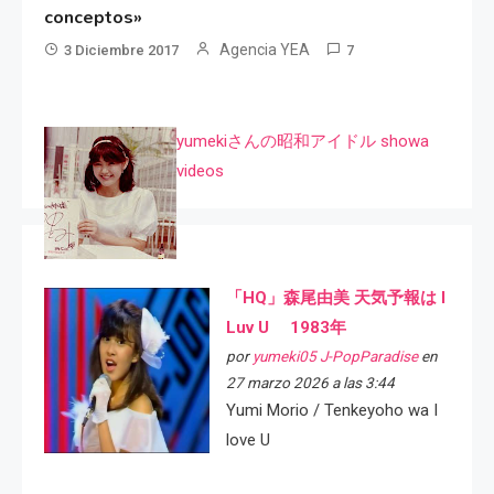
conceptos»
Agencia YEA
3 Diciembre 2017
7
yumekiさんの昭和アイドル showa
videos
「HQ」森尾由美 天気予報は I
Luv U 1983年
por
yumeki05 J-PopParadise
en
27 marzo 2026 a las 3:44
Yumi Morio / Tenkeyoho wa I
love U