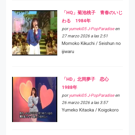
「HQ」菊池桃子 青春のいじ
わる 1984年
por
yumeki05 J-PopParadise
en
27 marzo 2026 a las 2:51
Momoko Kikuchi / Seishun no
ijiwaru
「HD」北岡夢子 恋心
1988年
por
yumeki05 J-PopParadise
en
26 marzo 2026 a las 3:57
Yumeko Kitaoka / Koigokoro