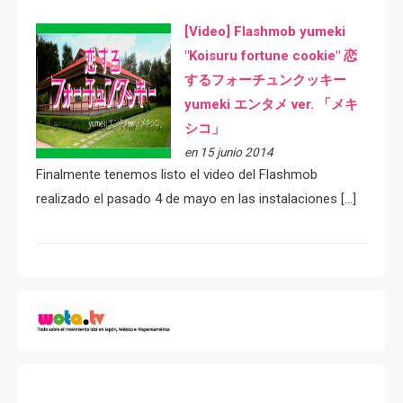
[Video] Flashmob yumeki
"Koisuru fortune cookie" 恋
するフォーチュンクッキー
yumeki エンタメ ver. 「メキ
シコ」
en 15 junio 2014
Finalmente tenemos listo el video del Flashmob
realizado el pasado 4 de mayo en las instalaciones […]