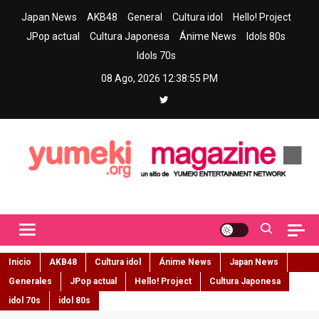
Skip
Japan News
AKB48
General
Cultura idol
Hello! Project
to
JPop actual
Cultura Japonesa
Ánime News
Idols 80s
content
Idols 70s
08 Ago, 2026
12:38:56 PM
Yumeki Magazine
Jpop y musica idol – Tu portal de jpop, movimiento idol y cultura
japonesa en español
Inicio
AKB48
Cultura idol
Ánime News
Japan News
Generales
JPop actual
Hello! Project
Cultura Japonesa
idol 70s
idol 80s