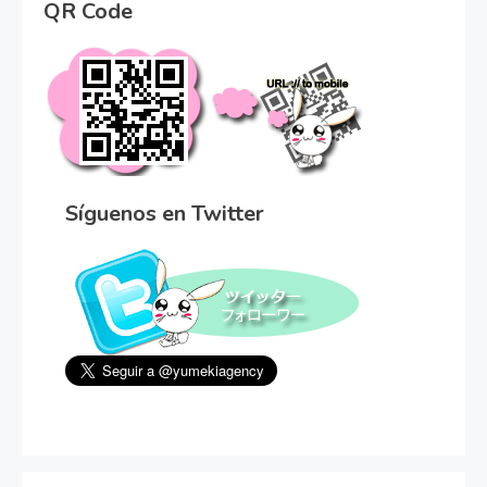
QR Code
Síguenos en Twitter