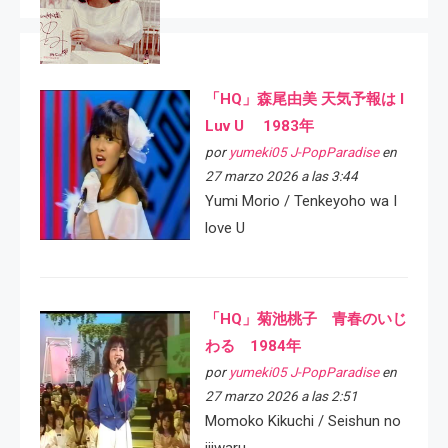
「HQ」森尾由美 天気予報は I
Luv U 1983年
por
yumeki05 J-PopParadise
en
27 marzo 2026 a las 3:44
Yumi Morio / Tenkeyoho wa I
love U
「HQ」菊池桃子 青春のいじ
わる 1984年
por
yumeki05 J-PopParadise
en
27 marzo 2026 a las 2:51
Momoko Kikuchi / Seishun no