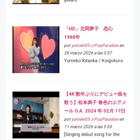
ijiwaru
「HD」北岡夢子 恋心
1988年
por
yumeki05 J-PopParadise
en
26 marzo 2026 a las 3:57
Yumeko Kitaoka / Koigokoro
【4K 数年ぶりにデビュー曲を
歌う】松本典子 春色のエアメ
ール O.A. 2024 年 02月 17日
por
yumeki05 J-PopParadise
en
11 marzo 2026 a las 5:33
[Singing debut song for the