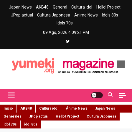
Skip
Japan News
AKB48
General
Cultura idol
Hello! Project
to
JPop actual
Cultura Japonesa
Ánime News
Idols 80s
content
Idols 70s
09 Ago, 2026
4:09:22 PM
Yumeki Magazine
Jpop y musica idol – Tu portal de jpop, movimiento idol y cultura
japonesa en español
Inicio
AKB48
Cultura idol
Ánime News
Japan News
Generales
JPop actual
Hello! Project
Cultura Japonesa
idol 70s
idol 80s