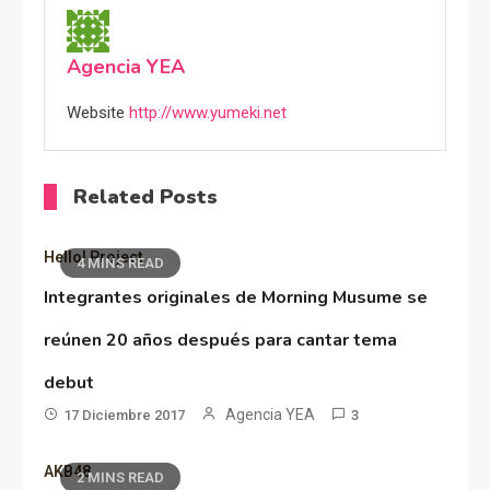
Agencia YEA
Website
http://www.yumeki.net
Related Posts
Hello! Project
4 MINS READ
Integrantes originales de Morning Musume se
reúnen 20 años después para cantar tema
debut
Agencia YEA
17 Diciembre 2017
3
AKB48
2 MINS READ