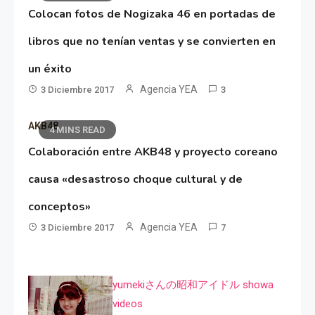
Colocan fotos de Nogizaka 46 en portadas de
libros que no tenían ventas y se convierten en
un éxito
Agencia YEA
3 Diciembre 2017
3
AKB48
4 MINS READ
Colaboración entre AKB48 y proyecto coreano
causa «desastroso choque cultural y de
conceptos»
Agencia YEA
3 Diciembre 2017
7
yumekiさんの昭和アイドル showa
videos