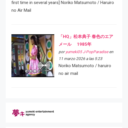
first time in several years] Noriko Matsumoto / Haruiro
no Air Mail
「HQ」松本典子 春色のエア
メール 1985年
por
yumeki05 J-PopParadise
en
11 marzo 2026 a las 5:23
Noriko Matsumoto / haruiro
no air mail