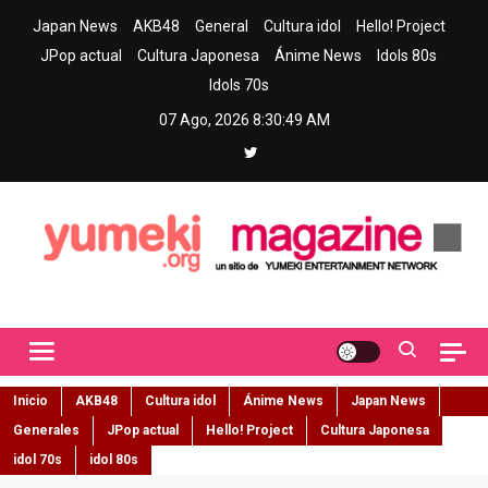
Skip
Japan News
AKB48
General
Cultura idol
Hello! Project
to
JPop actual
Cultura Japonesa
Ánime News
Idols 80s
content
Idols 70s
07 Ago, 2026
8:30:50 AM
Yumeki Magazine
Jpop y musica idol – Tu portal de jpop, movimiento idol y cultura
japonesa en español
Inicio
AKB48
Cultura idol
Ánime News
Japan News
Generales
JPop actual
Hello! Project
Cultura Japonesa
idol 70s
idol 80s