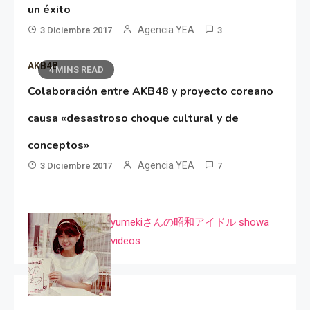
un éxito
Agencia YEA
3 Diciembre 2017
3
AKB48
4 MINS READ
Colaboración entre AKB48 y proyecto coreano
causa «desastroso choque cultural y de
conceptos»
Agencia YEA
3 Diciembre 2017
7
yumekiさんの昭和アイドル showa
videos