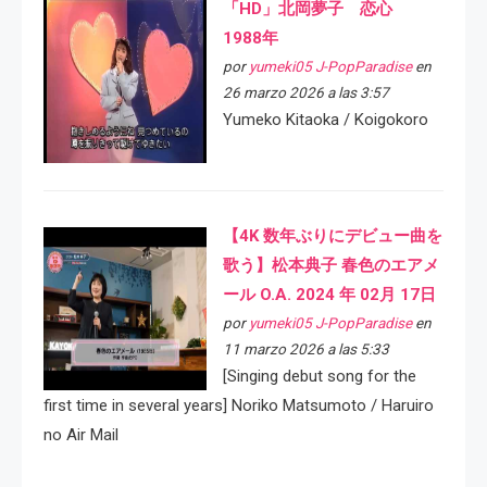
「HD」北岡夢子 恋心
1988年
por
yumeki05 J-PopParadise
en
26 marzo 2026 a las 3:57
Yumeko Kitaoka / Koigokoro
【4K 数年ぶりにデビュー曲を
歌う】松本典子 春色のエアメ
ール O.A. 2024 年 02月 17日
por
yumeki05 J-PopParadise
en
11 marzo 2026 a las 5:33
[Singing debut song for the
first time in several years] Noriko Matsumoto / Haruiro
no Air Mail