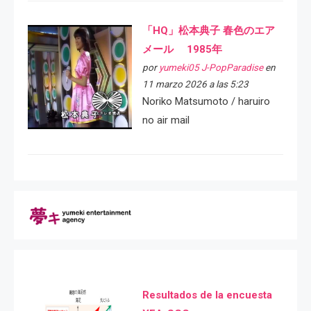
「HQ」松本典子 春色のエア
メール 1985年
por
yumeki05 J-PopParadise
en
11 marzo 2026 a las 5:23
Noriko Matsumoto / haruiro
no air mail
Resultados de la encuesta