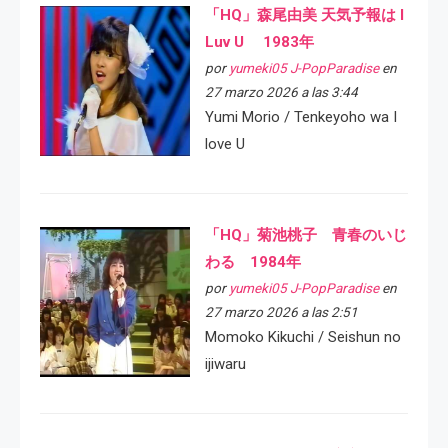
「HQ」森尾由美 天気予報は I
Luv U 1983年
por
yumeki05 J-PopParadise
en
27 marzo 2026 a las 3:44
Yumi Morio / Tenkeyoho wa I
love U
「HQ」菊池桃子 青春のいじ
わる 1984年
por
yumeki05 J-PopParadise
en
27 marzo 2026 a las 2:51
Momoko Kikuchi / Seishun no
ijiwaru