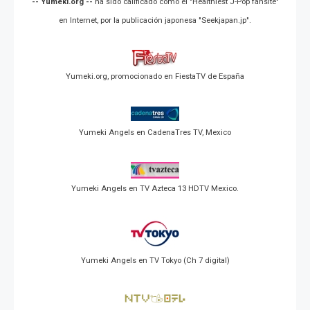
-- Yumeki.org --
ha sido calificado como el "Healthiest J-Pop fansite"
en Internet, por la publicación japonesa "Seekjapan.jp".
Yumeki.org, promocionado en FiestaTV de España
Yumeki Angels en CadenaTres TV, Mexico
Yumeki Angels en TV Azteca 13 HDTV Mexico.
Yumeki Angels en TV Tokyo (Ch 7 digital)