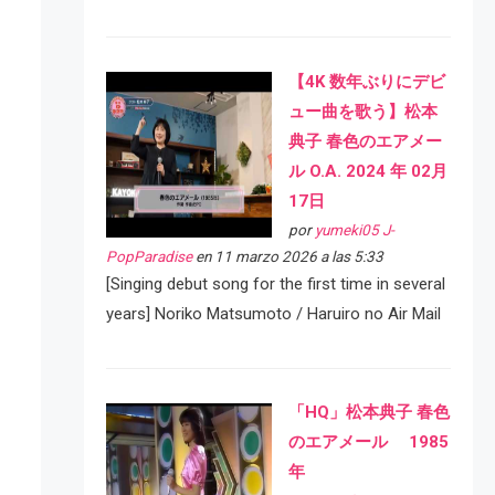
【4K 数年ぶりにデビ
ュー曲を歌う】松本
典子 春色のエアメー
ル O.A. 2024 年 02月
17日
por
yumeki05 J-
PopParadise
en 11 marzo 2026 a las 5:33
[Singing debut song for the first time in several
years] Noriko Matsumoto / Haruiro no Air Mail
「HQ」松本典子 春色
のエアメール 1985
年