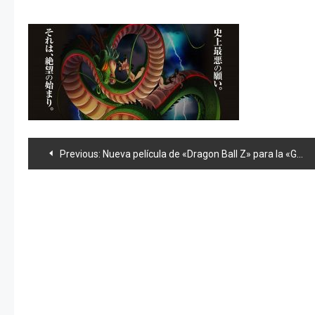
Navegación
Previous:
Nueva película de «Dragon Ball Z» para la «Golden Week» del 2015
de
entradas