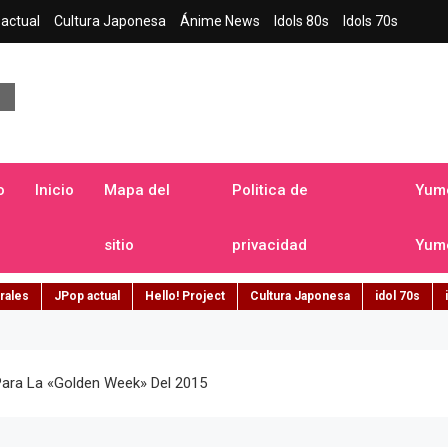
actual
Cultura Japonesa
Ánime News
Idols 80s
Idols 70s
a japonesa en español
o
Inicio
Mapa del
Politica de
Yume
sitio
privacidad
Yume
rales
JPop actual
Hello! Project
Cultura Japonesa
idol 70s
 Para La «Golden Week» Del 2015