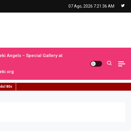
07 Ago, 2026
7:21:37 AM
ki Angels – Special Gallery at
ki.org
idol 80s