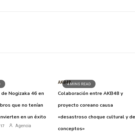
AKB48
D
4 MINS READ
 de Nogizaka 46 en
Colaboración entre AKB48 y
ibros que no tenían
proyecto coreano causa
nvierten en un éxito
«desastroso choque cultural y d
Agencia
017
conceptos»