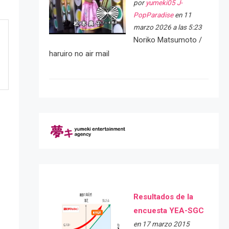
por
yumeki05 J-
PopParadise
en 11
marzo 2026 a las 5:23
Noriko Matsumoto /
haruiro no air mail
Resultados de la
e
encuesta YEA-SGC
en 17 marzo 2015