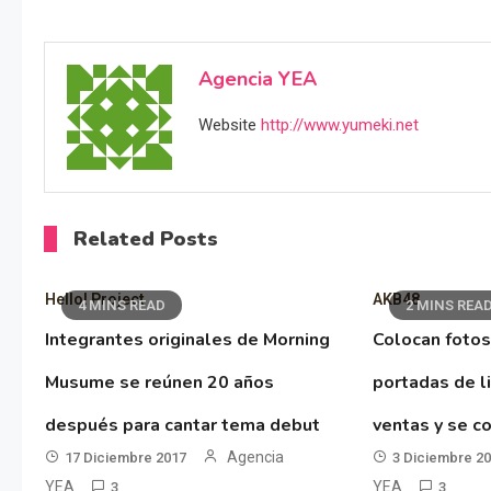
Agencia YEA
Website
http://www.yumeki.net
Related Posts
Hello! Project
AKB48
4 MINS READ
2 MINS REA
Integrantes originales de Morning
Colocan fotos
Musume se reúnen 20 años
portadas de l
después para cantar tema debut
ventas y se co
Agencia
17 Diciembre 2017
3 Diciembre 2
YEA
YEA
3
3