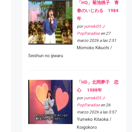
「HQ」菊池桃子 青
春のいじわる 1984
年
por
yumeki05 J-
PopParadise
en 27
marzo 2026 a las 2:51
Momoko Kikuchi /
Seishun no ijiwaru
「HD」北岡夢子 恋
心 1988年
por
yumeki05 J-
PopParadise
en 26
marzo 2026 a las 3:57
Yumeko Kitaoka /
Koigokoro