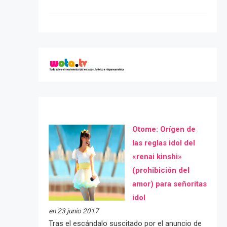
Otome: Orígen de
las reglas idol del
«renai kinshi»
(prohibición del
amor) para señoritas
idol
en 23 junio 2017
Tras el escándalo suscitado por el anuncio de