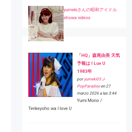
yumekiさんの昭和アイドル
showa videos
「HQ」森尾由美 天気
予報は I Luv U
1983年
por
yumeki05 J-
PopParadise
en 27
marzo 2026 a las 3:44
Yumi Morio /
Tenkeyoho wa I love U