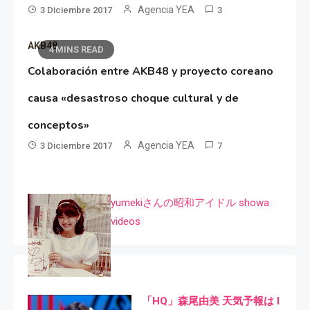
Agencia YEA
3 Diciembre 2017
3
AKB48
4 MINS READ
Colaboración entre AKB48 y proyecto coreano
causa «desastroso choque cultural y de
conceptos»
Agencia YEA
3 Diciembre 2017
7
yumekiさんの昭和アイドル showa
videos
「HQ」森尾由美 天気予報は I