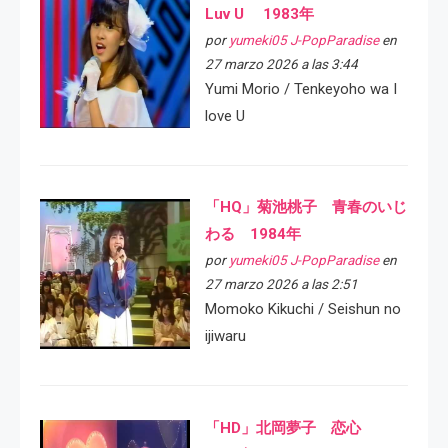
Luv U 1983年
por
yumeki05 J-PopParadise
en
27 marzo 2026 a las 3:44
Yumi Morio / Tenkeyoho wa I
love U
「HQ」菊池桃子 青春のいじ
わる 1984年
por
yumeki05 J-PopParadise
en
27 marzo 2026 a las 2:51
Momoko Kikuchi / Seishun no
ijiwaru
「HD」北岡夢子 恋心