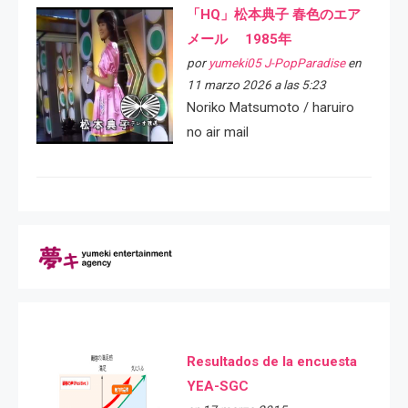
「HQ」松本典子 春色のエア
メール 1985年
por
yumeki05 J-PopParadise
en
11 marzo 2026 a las 5:23
Noriko Matsumoto / haruiro
no air mail
Resultados de la encuesta
YEA-SGC