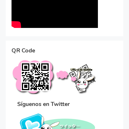
QR Code
Síguenos en Twitter