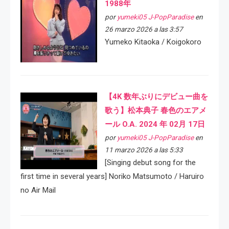
1988年
por
yumeki05 J-PopParadise
en
26 marzo 2026 a las 3:57
Yumeko Kitaoka / Koigokoro
【4K 数年ぶりにデビュー曲を
歌う】松本典子 春色のエアメ
ール O.A. 2024 年 02月 17日
por
yumeki05 J-PopParadise
en
11 marzo 2026 a las 5:33
[Singing debut song for the
first time in several years] Noriko Matsumoto / Haruiro
no Air Mail