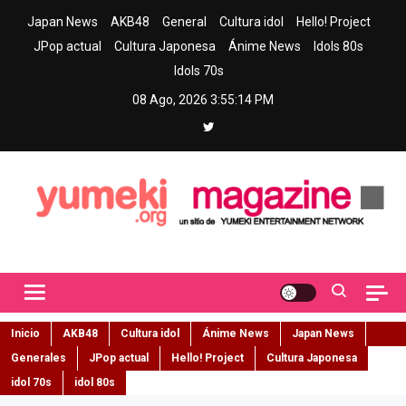
Skip
Japan News
AKB48
General
Cultura idol
Hello! Project
to
JPop actual
Cultura Japonesa
Ánime News
Idols 80s
content
Idols 70s
08 Ago, 2026
3:55:15 PM
Yumeki Magazine
Jpop y musica idol – Tu portal de jpop, movimiento idol y cultura
japonesa en español
Inicio
AKB48
Cultura idol
Ánime News
Japan News
Generales
JPop actual
Hello! Project
Cultura Japonesa
idol 70s
idol 80s