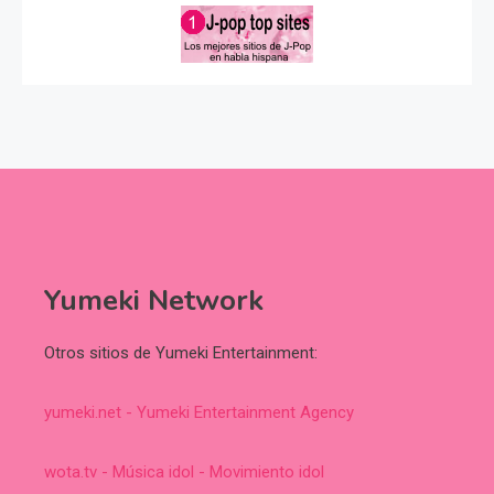
Yumeki Network
Otros sitios de Yumeki Entertainment:
yumeki.net - Yumeki Entertainment Agency
wota.tv - Música idol - Movimiento idol