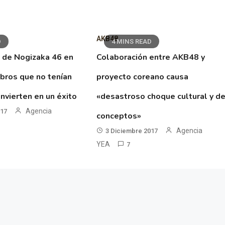
AKB48
D
4 MINS READ
 de Nogizaka 46 en
Colaboración entre AKB48 y
ibros que no tenían
proyecto coreano causa
nvierten en un éxito
«desastroso choque cultural y d
Agencia
017
conceptos»
Agencia
3 Diciembre 2017
YEA
7