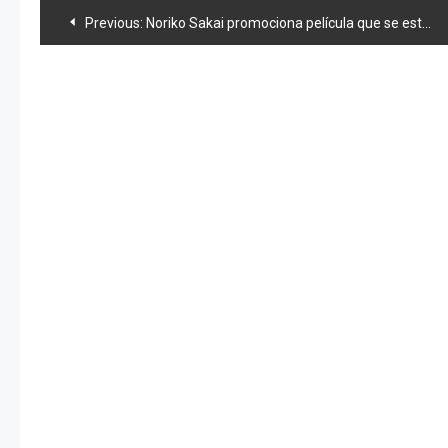
Navegación
Previous:
Noriko Sakai promociona película que se estrena el 14 de febrero
de
entradas