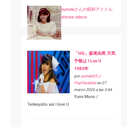
yumekiさんの昭和アイドル
showa videos
「HQ」森尾由美 天気
予報は I Luv U
1983年
por
yumeki05 J-
PopParadise
en 27
marzo 2026 a las 3:44
Yumi Morio /
Tenkeyoho wa I love U