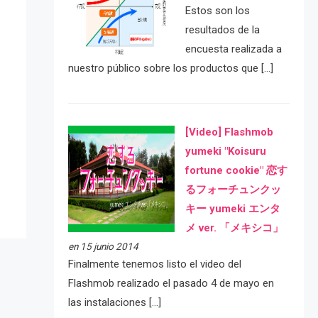
Estos son los
resultados de la
encuesta realizada a
nuestro público sobre los productos que […]
[Video] Flashmob
e
yumeki "Koisuru
fortune cookie" 恋す
るフォーチュンクッ
キー yumeki エンタ
メ ver. 「メキシコ」
en 15 junio 2014
Finalmente tenemos listo el video del
Flashmob realizado el pasado 4 de mayo en
las instalaciones […]